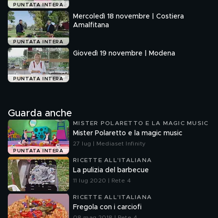
PUNTATA INTERA
Mercoledì 18 novembre | Costiera
Amalfitana
PUNTATA INTERA
Giovedì 19 novembre | Modena
PUNTATA INTERA
Guarda anche
MISTER POLARETTO E LA MAGIC MUSIC
Mister Polaretto e la magic music
27 lug | Mediaset Infinity
PUNTATA INTERA
RICETTE ALL'ITALIANA
La pulizia del barbecue
11 lug 2020 | Rete 4
RICETTE ALL'ITALIANA
Fregola con i carciofi
08 mag 2018 | Rete 4