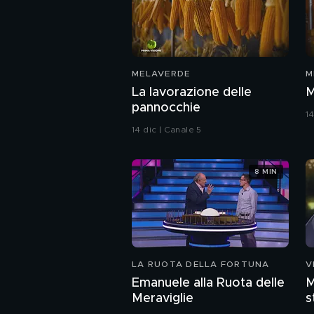
MELAVERDE
M
La lavorazione delle
M
pannocchie
14
14 dic | Canale 5
8 MIN
LA RUOTA DELLA FORTUNA
V
Emanuele alla Ruota delle
M
Meraviglie
s