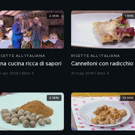
2 MIN
1 MIN
ICETTE ALL'ITALIANA
RICETTE ALL'ITALIANA
na cucina ricca di sapori
Cannelloni con radicchio
4 apr 2018 | Rete 4
31 mag 2018 | Rete 4
2 MIN
13 MIN