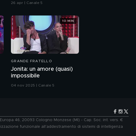
26 apr | Canale 5
10 MIN
GRANDE FRATELLO
Jonita: un amore (quasi)
impossibile
04 nov 2025 | Canale 5
e Europa 46, 20093 Cologno Monzese (MI) - Cap. Soc. int. vers. €
lizzazione funzionale all'addestramento di sistemi di intelligenza