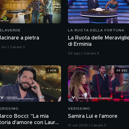
ELAVERDE
LA RUOTA DELLA FORTUNA
acinare a pietra
La Ruota delle Meravigli
di Erminia
 dic | Canale 5
02 ago | Canale 5
1 MIN
48 SEC
ERISSIMO
VERISSIMO
arco Bocci: "La mia
Samira Lui e l'amore
toria d'amore con Laura
13 set 2025 | Canale 5