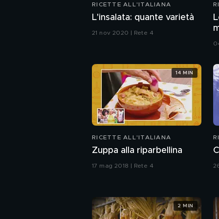
RICETTE ALL'ITALIANA
R
L'insalata: quante varietà
L
m
21 nov 2020 | Rete 4
0
14 MIN
RICETTE ALL'ITALIANA
R
Zuppa alla riparbellina
C
17 mag 2018 | Rete 4
2
2 MIN