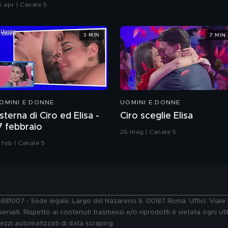
hiatti"
6 apr | Canale 5
3 MIN
7 MIN
OMINI E DONNE
UOMINI E DONNE
sterna di Ciro ed Elisa -
Ciro sceglie Elisa
7 febbraio
26 mag | Canale 5
 feb | Canale 5
76881007 - Sede legale: Largo del Nazareno 8, 00187 Roma. Uffici: Vial
ervati. Rispetto ai contenuti trasmessi e/o riprodotti è vietata ogni uti
 mezzi automatizzati di data scraping.