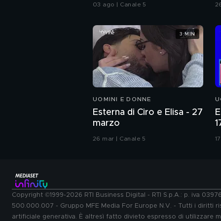
C
03 ago | Canale 5
2
3 MIN
UOMINI E DONNE
U
Esterna di Ciro e Elisa - 27
E
marzo
1
26 mar | Canale 5
17
Copyright ©1999-2026 RTI Business Digital - RTI S.p.A.: p. iva 039
500.000.007 - Gruppo MFE Media For Europe N.V. - Tutti i diritti ris
artificiale generativa. È altresì fatto divieto espresso di utilizzare