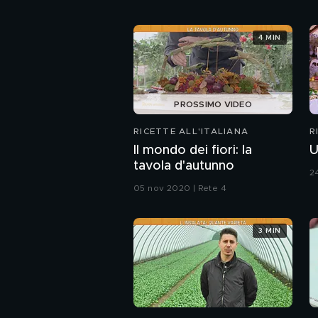
4 MIN
PROSSIMO VIDEO
RICETTE ALL'ITALIANA
R
Il mondo dei fiori: la
U
tavola d'autunno
2
05 nov 2020 | Rete 4
3 MIN