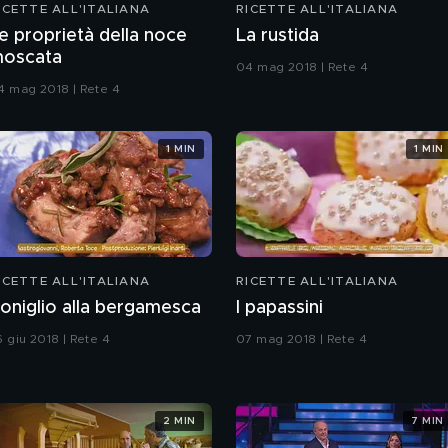
ICETTE ALL'ITALIANA
RICETTE ALL'ITALIANA
e proprietà della noce
La rustida
oscata
04 mag 2018 | Rete 4
4 mag 2018 | Rete 4
1 MIN
1 MIN
ICETTE ALL'ITALIANA
RICETTE ALL'ITALIANA
oniglio alla bergamesca
I papassini
6 giu 2018 | Rete 4
07 mag 2018 | Rete 4
2 MIN
7 MIN