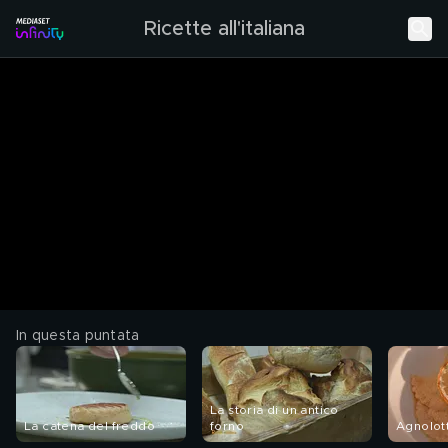
Ricette all'italiana
In questa puntata
La storia di un antico
La catena del freddo
forno
Agnolott