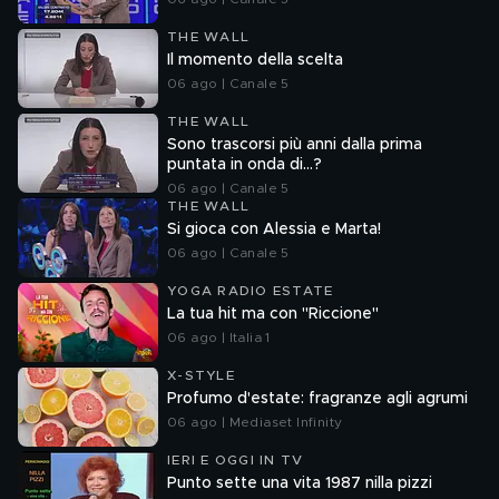
THE WALL
Il momento della scelta
06 ago | Canale 5
THE WALL
Sono trascorsi più anni dalla prima
puntata in onda di...?
06 ago | Canale 5
THE WALL
Si gioca con Alessia e Marta!
06 ago | Canale 5
YOGA RADIO ESTATE
La tua hit ma con "Riccione"
06 ago | Italia 1
X-STYLE
Profumo d'estate: fragranze agli agrumi
06 ago | Mediaset Infinity
IERI E OGGI IN TV
Punto sette una vita 1987 nilla pizzi