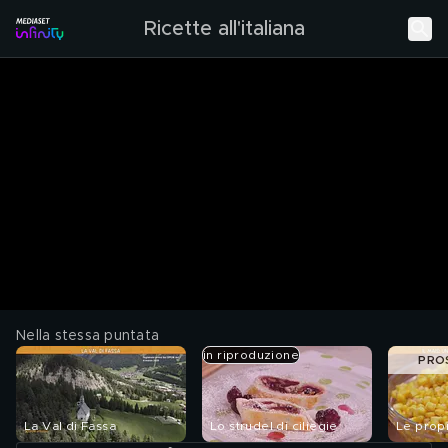
Ricette all'italiana
Nella stessa puntata
in riproduzione
PRO
La Val di Fassa
Lo strudel di ciliegie
Le propr