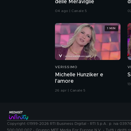
delle Meraviglie
d
04 ago | Canale 5
0
1 MIN
VERISSIMO
V
Michelle Hunziker e
S
l'amore
1
26 apr | Canale 5
Copyright ©1999-2026 RTI Business Digital - RTI S.p.A.: p. iva 039
500.000.007 - Gruppo MFE Media For Europe N.V. - Tutti i diritti ris