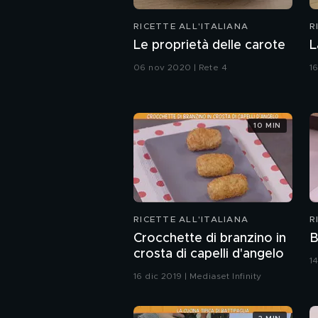
RICETTE ALL'ITALIANA
R
Le proprietà delle carote
L
06 nov 2020 | Rete 4
1
10 MIN
RICETTE ALL'ITALIANA
R
Crocchette di branzino in
B
crosta di capelli d'angelo
1
16 dic 2019 | Mediaset Infinity