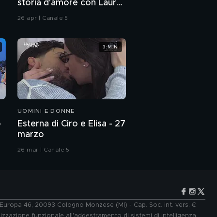
storia d'amore con Laura
Chiatti"
26 apr | Canale 5
3 MIN
UOMINI E DONNE
o
Esterna di Ciro e Elisa - 27
marzo
26 mar | Canale 5
e Europa 46, 20093 Cologno Monzese (MI) - Cap. Soc. int. vers. €
lizzazione funzionale all'addestramento di sistemi di intelligenza