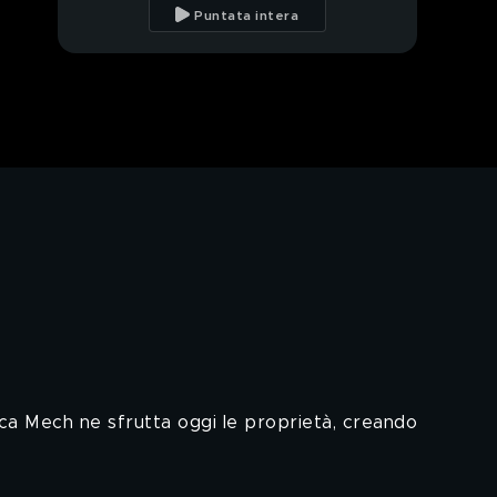
con speck e formaggio
Puntata intera
nluca Mech ne sfrutta oggi le proprietà, creando