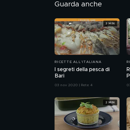
Guarda anche
3 MIN
RICETTE ALL'ITALIANA
R
I segreti della pesca di
R
Bari
P
03 nov 2020 | Rete 4
0
2 MIN