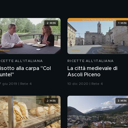
2 MIN
1 MIN
ICETTE ALL'ITALIANA
RICETTE ALL'ITALIANA
isotto alla carpa "Col
La città medievale di
untel"
Ascoli Piceno
7 giu 2019 | Rete 4
10 dic 2020 | Rete 4
2 MIN
3 MIN