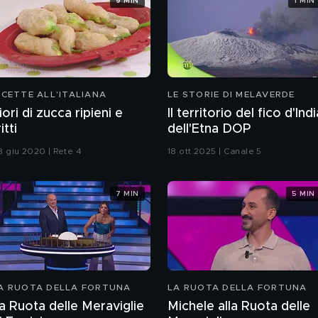
9 MIN
1 MIN
ICETTE ALL'ITALIANA
LE STORIE DI MELAVERDE
iori di zucca ripieni e
Il territorio del fico d'Indi
itti
dell'Etna DOP
3 giu 2020 | Rete 4
18 ott 2025 | Canale 5
7 MIN
5 MIN
A RUOTA DELLA FORTUNA
LA RUOTA DELLA FORTUNA
a Ruota delle Meraviglie
Michele alla Ruota delle