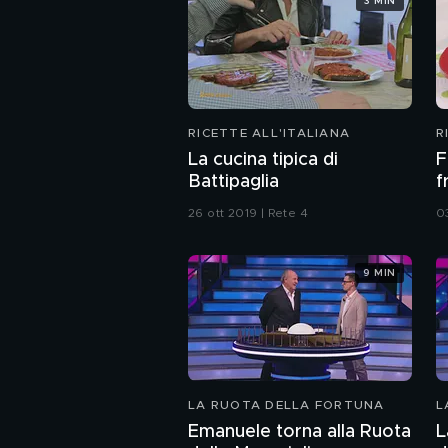
3 MIN
RICETTE ALL'ITALIANA
R
La cucina tipica di
F
Battipaglia
fr
26 ott 2019 | Rete 4
0
9 MIN
LA RUOTA DELLA FORTUNA
L
Emanuele torna alla Ruota
L