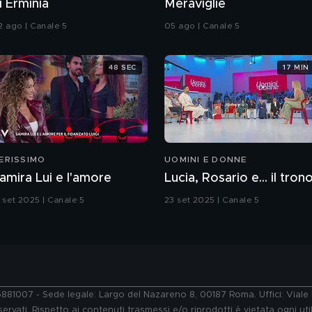
i Erminia
Meraviglie
2 ago | Canale 5
05 ago | Canale 5
48 SEC
17 MIN
ERISSIMO
UOMINI E DONNE
amira Lui e l'amore
Lucia, Rosario e... il tron
3 set 2025 | Canale 5
23 set 2025 | Canale 5
76881007 - Sede legale: Largo del Nazareno 8, 00187 Roma. Uffici: Vial
ervati. Rispetto ai contenuti trasmessi e/o riprodotti è vietata ogni uti