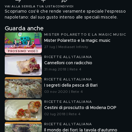
VAI ALLA SERIE
LA TUA LISTA
CONDIVIDI
Scopriamo cos'è che rende veramente speciale l'espresso
napoletano: dal suo gusto intenso alle speciali miscele.
Guarda anche
MISTER POLARETTO E LA MAGIC MUSIC
Mister Polaretto e la magic music
27 lug | Mediaset Infinity
PROSSIMO VIDEO
RICETTE ALL'ITALIANA
Cannelloni con radicchio
31 mag 2018 | Rete 4
RICETTE ALL'ITALIANA
I segreti della pesca di Bari
03 nov 2020 | Rete 4
RICETTE ALL'ITALIANA
Cestini di prosciutto di Modena DOP
02 lug 2018 | Rete 4
RICETTE ALL'ITALIANA
Il mondo dei fiori: la tavola d'autunno