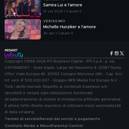
Samira Lui e l'amore
13 set 2025 | Canale 5
VERISSIMO
Michelle Hunziker e l'amore
26 apr | Canale 5
Copyright ©1999-2026 RTI Business Digital - RTI S.p.A.: p. iva
03976881007 - Sede legale: Largo del Nazareno 8, 00187 Roma.
Uffici: Viale Europa 46, 20093 Cologno Monzese (MI) - Cap. Soc.
int. vers. € 500.000.007 - Gruppo MFE Media For Europe N.V. -
Tutti i diritti riservati. Rispetto ai contenuti trasmessi e/o
riprodotti è vietata ogni utilizzazione funzionale
all'addestramento di sistemi di intelligenza artificiale generativa.
È altresì fatto divieto espresso di utilizzare mezzi automatizzati
di data scraping.
Termini di servizio
Recedi dai servizi a pagamento
Comitato Media e Minori
Parental Control