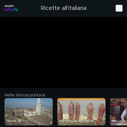
Ricette all'italiana
Nella stessa puntata
Modena
I gioielli di Modena
Vol-au-v