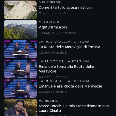
MELAVERDE
Come il tartufo sposa i latticini
01 gen | Canale 5
MELAVERDE
Agriturismi alpini
30 mar 2025 | Canale 5
LA RUOTA DELLA FORTUNA
La Ruota delle Meraviglie di Erminia
02 ago | Canale 5
LA RUOTA DELLA FORTUNA
Emanuele torna alla Ruota delle
Meraviglie
04 ago | Canale 5
LA RUOTA DELLA FORTUNA
Emanuele alla Ruota delle Meraviglie
03 ago | Canale 5
VERISSIMO
Marco Bocci: "La mia storia d'amore con
Laura Chiatti"