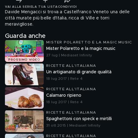
VAI ALLA SERIE
LA TUA LISTA
CONDIVIDI
Davide Mengacci si trova a Castelfranco Veneto una delle
città murate più belle d'Italia, ricca di Ville e torri
meravigliose.
Guarda anche
MISTER POLARETTO E LA MAGIC MUSIC
Mister Polaretto e la magic music
27 lug | Mediaset Infinity
PROSSIMO VIDEO
RICETTE ALL'ITALIANA
Un artigianato di grande qualità
18 lug 2017 | Rete 4
RICETTE ALL'ITALIANA
Calamaro ripieno
18 lug 2017 | Rete 4
RICETTE ALL'ITALIANA
Spaghettoni con speck e mirtilli
31 ott 2015 | Mediaset Infinity
RICETTE ALL'ITALIANA