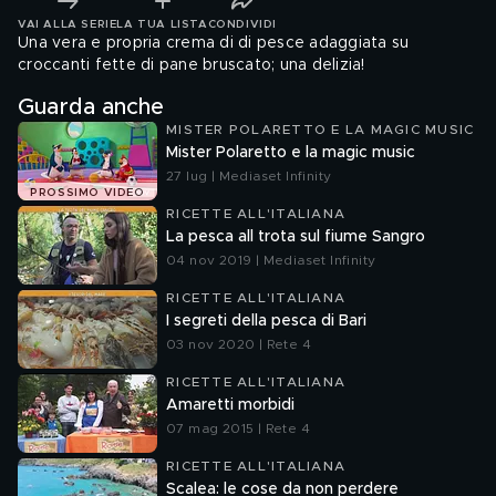
VAI ALLA SERIE
LA TUA LISTA
CONDIVIDI
Una vera e propria crema di di pesce adaggiata su
croccanti fette di pane bruscato; una delizia!
Guarda anche
MISTER POLARETTO E LA MAGIC MUSIC
Mister Polaretto e la magic music
27 lug | Mediaset Infinity
PROSSIMO VIDEO
RICETTE ALL'ITALIANA
La pesca all trota sul fiume Sangro
04 nov 2019 | Mediaset Infinity
RICETTE ALL'ITALIANA
I segreti della pesca di Bari
03 nov 2020 | Rete 4
RICETTE ALL'ITALIANA
Amaretti morbidi
07 mag 2015 | Rete 4
RICETTE ALL'ITALIANA
Scalea: le cose da non perdere