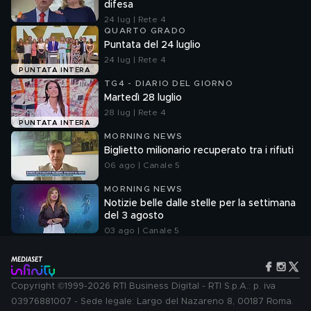
difesa
24 lug | Rete 4
QUARTO GRADO
Puntata del 24 luglio
24 lug | Rete 4
PUNTATA INTERA
TG4 - DIARIO DEL GIORNO
Martedì 28 luglio
28 lug | Rete 4
PUNTATA INTERA
MORNING NEWS
Biglietto milionario recuperato tra i rifiuti
06 ago | Canale 5
MORNING NEWS
Notizie belle dalle stelle per la settimana
del 3 agosto
03 ago | Canale 5
Copyright ©1999-2026 RTI Business Digital - RTI S.p.A.: p. iva
03976881007 - Sede legale: Largo del Nazareno 8, 00187 Roma.