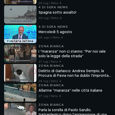
29 lug | Rete 4
4 DI SERA NEWS
Spagna sotto assalto!
30 lug | Rete 4
4 DI SERA NEWS
Mercoledì 5 agosto
05 ago | Rete 4
PUNTATA INTERA
ZONA BIANCA
I "maranza" non ci stanno: "Per noi vale
solo la legge della strada"
27 lug | Rete 4
ZONA BIANCA
Delitto di Garlasco: Andrea Sempio, la
Procura di Pavia non ha dubbi: l'impronta
33 è la pistola fumante
28 lug | Rete 4
ZONA BIANCA
Allarme "maranza" nelle città italiane
27 lug | Rete 4
ZONA BIANCA
Parla la sorella di Paolo Sarullo,
tretraplegico dopo l'aggressione di una