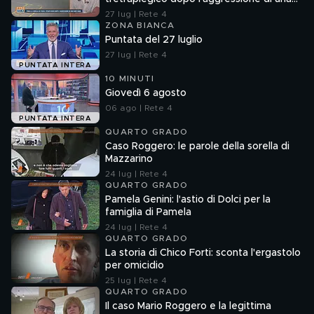
baby gang
27 lug | Rete 4
ZONA BIANCA
Puntata del 27 luglio
27 lug | Rete 4
PUNTATA INTERA
10 MINUTI
Giovedì 6 agosto
06 ago | Rete 4
PUNTATA INTERA
QUARTO GRADO
Caso Roggero: le parole della sorella di
Mazzarino
24 lug | Rete 4
QUARTO GRADO
Pamela Genini: l'astio di Dolci per la
famiglia di Pamela
24 lug | Rete 4
QUARTO GRADO
La storia di Chico Forti: sconta l'ergastolo
per omicidio
25 lug | Rete 4
QUARTO GRADO
Il caso Mario Roggero e la legittima