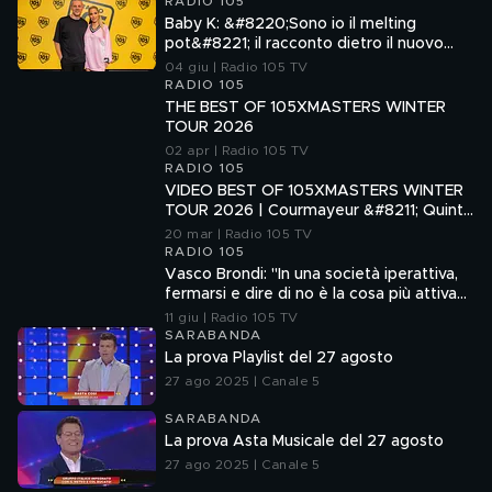
RADIO 105
Baby K: &#8220;Sono io il melting
pot&#8221; il racconto dietro il nuovo
singolo TUCAMACARENA
04 giu | Radio 105 TV
RADIO 105
THE BEST OF 105XMASTERS WINTER
TOUR 2026
02 apr | Radio 105 TV
RADIO 105
VIDEO BEST OF 105XMASTERS WINTER
TOUR 2026 | Courmayeur &#8211; Quinta
Tappa
20 mar | Radio 105 TV
RADIO 105
Vasco Brondi: "In una società iperattiva,
fermarsi e dire di no è la cosa più attiva
che si possa fare"
11 giu | Radio 105 TV
SARABANDA
La prova Playlist del 27 agosto
27 ago 2025 | Canale 5
SARABANDA
La prova Asta Musicale del 27 agosto
27 ago 2025 | Canale 5