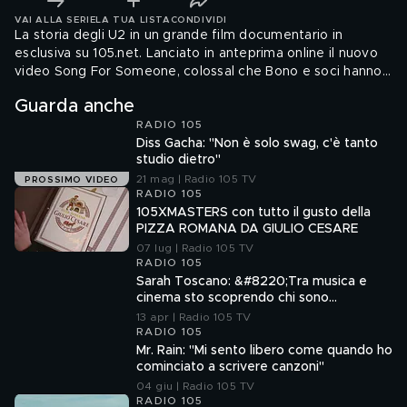
VAI ALLA SERIE
LA TUA LISTA
CONDIVIDI
La storia degli U2 in un grande film documentario in
esclusiva su 105.net. Lanciato in anteprima online il nuovo
video Song For Someone, colossal che Bono e soci hanno
affidato all'interpretazione dell'istrionica superstar di
Guarda anche
Hollywood Woody Harrelson (accanto alla figlia Zoe),
RADIO 105
105.net ti regala le immagini di "A Rock Crusade", film
Diss Gacha: "Non è solo swag, c'è tanto
documentario dedicato alla vera storia degli U2 e alla loro
studio dietro"
crociata rock entrata nella leggenda. Tredici album di
21 mag | Radio 105 TV
culto, innumerevoli tournée da record e un ...
PROSSIMO VIDEO
RADIO 105
105XMASTERS con tutto il gusto della
PIZZA ROMANA DA GIULIO CESARE
07 lug | Radio 105 TV
RADIO 105
Sarah Toscano: &#8220;Tra musica e
cinema sto scoprendo chi sono
davvero&#8221;
13 apr | Radio 105 TV
RADIO 105
Mr. Rain: "Mi sento libero come quando ho
cominciato a scrivere canzoni"
04 giu | Radio 105 TV
RADIO 105