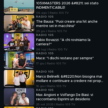
105XMASTERS 2026 &#8211; sei stato
INDIMENTICABILE!
06 ago | Radio 105 TV
RADIO 105
The Bausa: "Puoi creare una hit anche
mentre sei in macchina"
29 giu | Radio 105 TV
RADIO 105
Fabio Rovazzi: "A chi roviniamo la
carriera?"
06 lug | Radio 105 TV
RADIO 105
Mace: "I dischi restano per sempre"
17 giu | Radio 105 TV
RADIO 105
Marco Belinelli: &#8220;Non bisogna mai
mollare e continuare a credere nei propri
sogni&#8221;
16 giu | Radio 105 TV
RADIO 105
Max Angioni e Volfango De Biasi: vi
raccontiamo Esprimi un desiderio
25 set 2025 | Radio 105 TV