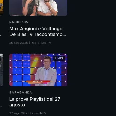
RADIO 105
Max Angioni e Volfango
i
De Biasi: vi raccontiamo
Esprimi un desiderio
25 set 2025 | Radio 105 TV
9 MIN
SARABANDA
La prova Playlist del 27
agosto
ur
27 ago 2025 | Canale 5