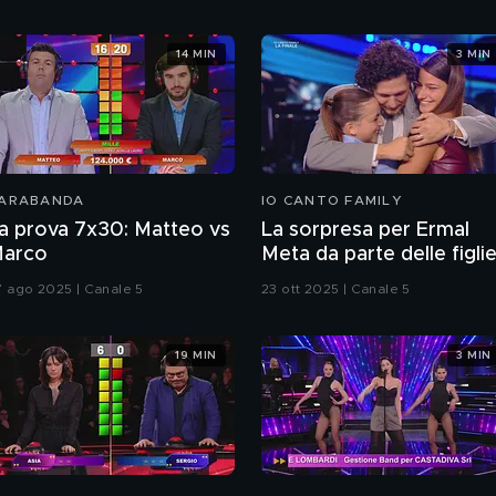
&#8211; Quinta Tappa
14 MIN
3 MIN
ARABANDA
IO CANTO FAMILY
a prova 7x30: Matteo vs
La sorpresa per Ermal
arco
Meta da parte delle figli
7 ago 2025 | Canale 5
23 ott 2025 | Canale 5
19 MIN
3 MIN