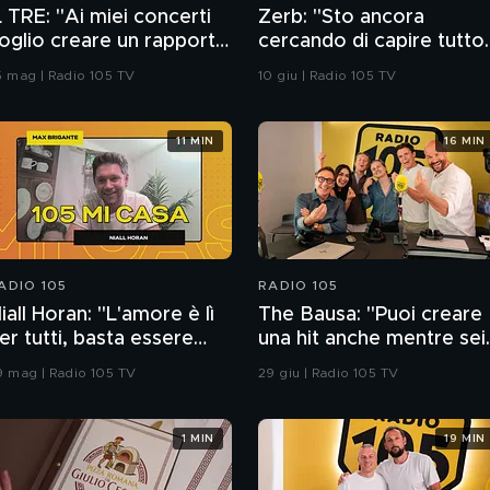
L TRE: "Ai miei concerti
Zerb: "Sto ancora
oglio creare un rapporto
cercando di capire tutto
'amicizia con il pubblico"
quello che mi è success
5 mag | Radio 105 TV
10 giu | Radio 105 TV
negli ultimi due anni"
11 MIN
16 MIN
ADIO 105
RADIO 105
iall Horan: "L'amore è lì
The Bausa: "Puoi creare
er tutti, basta essere
una hit anche mentre sei
ronti a trovarlo"
in macchina"
9 mag | Radio 105 TV
29 giu | Radio 105 TV
1 MIN
19 MIN