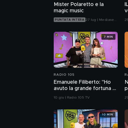
MAGIC MUSIC
Mister Polaretto e la
I
magic music
v
d
27 lug | Mediaset
2
PUNTATA INTERA
Infinity
7 MIN
RADIO 105
R
Emanuele Filiberto: "Ho
N
avuto la grande fortuna di
p
vivere con un libro di
p
10 giu | Radio 105 TV
2
storia aperto"
10 MIN