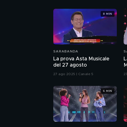
singolo
TUCAMACARENA
8 MIN
SARABANDA
S
La prova Asta Musicale
L
del 27 agosto
M
27 ago 2025 | Canale 5
2
6 MIN