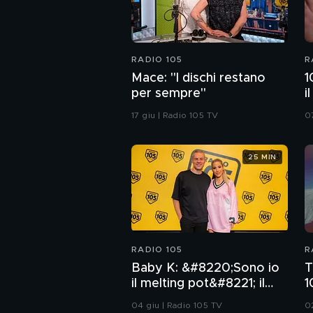
RADIO 105
R
Mace: "I dischi restano
1
per sempre"
i
R
17 giu | Radio 105 TV
0
C
25 MIN
RADIO 105
R
Baby K: &#8220;Sono io
T
il melting pot&#8221; il
1
racconto dietro il nuovo
T
04 giu | Radio 105 TV
0