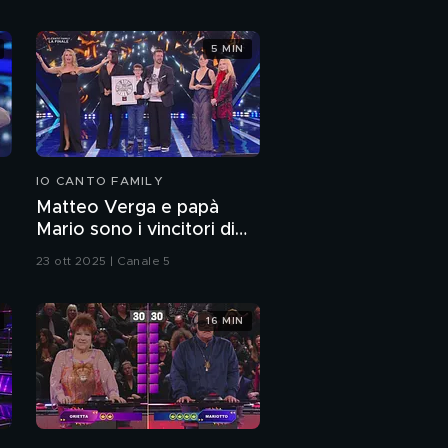
5 MIN
IO CANTO FAMILY
Matteo Verga e papà
e
Mario sono i vincitori di
"Io Canto Family 2025"
23 ott 2025 | Canale 5
16 MIN