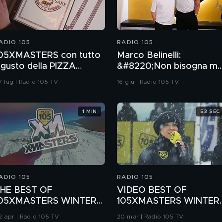
ADIO 105
RADIO 105
05XMASTERS con tutto
Marco Belinelli:
l gusto della PIZZA
&#8220;Non bisogna ma
OMANA DA GIULIO
mollare e continuare a
7 lug | Radio 105 TV
16 giu | Radio 105 TV
ESARE
credere nei propri
sogni&#8221;
1 MIN
53 SEC
ADIO 105
RADIO 105
HE BEST OF
VIDEO BEST OF
05XMASTERS WINTER
105XMASTERS WINTER
OUR 2026
TOUR 2026 | Courmaye
2 apr | Radio 105 TV
20 mar | Radio 105 TV