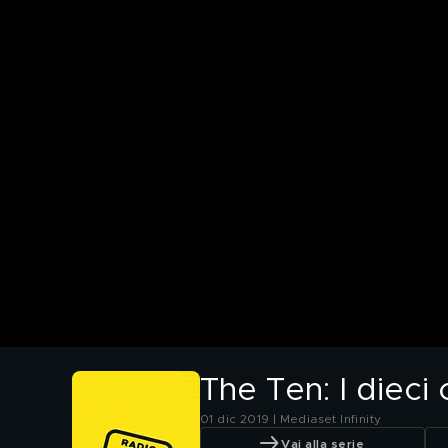
The Ten: I dieci
01 dic 2019 | Mediaset Infinity
Vai alla serie