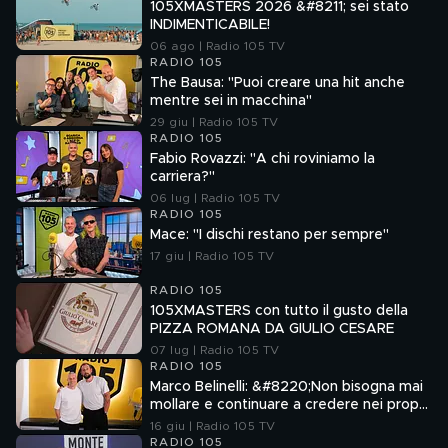
105XMASTERS 2026 &#8211; sei stato
INDIMENTICABILE!
06 ago | Radio 105 TV
RADIO 105
The Bausa: "Puoi creare una hit anche
mentre sei in macchina"
29 giu | Radio 105 TV
RADIO 105
Fabio Rovazzi: "A chi roviniamo la
carriera?"
06 lug | Radio 105 TV
RADIO 105
Mace: "I dischi restano per sempre"
17 giu | Radio 105 TV
RADIO 105
105XMASTERS con tutto il gusto della
PIZZA ROMANA DA GIULIO CESARE
07 lug | Radio 105 TV
RADIO 105
Marco Belinelli: &#8220;Non bisogna mai
mollare e continuare a credere nei propri
sogni&#8221;
16 giu | Radio 105 TV
RADIO 105