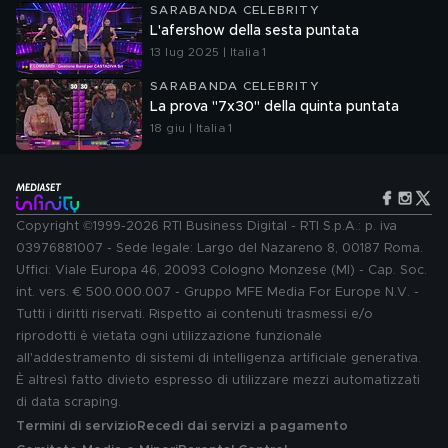
SARABANDA CELEBRITY
L'afershow della sesta puntata
13 lug 2025 | Italia 1
SARABANDA CELEBRITY
La prova "7x30" della quinta puntata
18 giu | Italia 1
Copyright ©1999-2026 RTI Business Digital - RTI S.p.A.: p. iva
03976881007 - Sede legale: Largo del Nazareno 8, 00187 Roma.
Uffici: Viale Europa 46, 20093 Cologno Monzese (MI) - Cap. Soc.
int. vers. € 500.000.007 - Gruppo MFE Media For Europe N.V. -
Tutti i diritti riservati. Rispetto ai contenuti trasmessi e/o
riprodotti è vietata ogni utilizzazione funzionale
all'addestramento di sistemi di intelligenza artificiale generativa.
È altresì fatto divieto espresso di utilizzare mezzi automatizzati
di data scraping.
Termini di servizio
Recedi dai servizi a pagamento