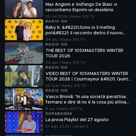
Max Angioni e Volfango De Biasi: vi
raccontiamo Esprimi un desiderio
25 set 2025 | Radio 105 TV
RADIO 105
Baby K: &#8220;Sono io il melting
pot&#8221; il racconto dietro il nuovo
singolo TUCAMACARENA
04 giu | Radio 105 TV
RADIO 105
THE BEST OF 105XMASTERS WINTER
TOUR 2026
02 apr | Radio 105 TV
RADIO 105
VIDEO BEST OF 105XMASTERS WINTER
TOUR 2026 | Courmayeur &#8211; Quinta
Tappa
20 mar | Radio 105 TV
RADIO 105
Vasco Brondi: "In una società iperattiva,
fermarsi e dire di no è la cosa più attiva
che si possa fare"
11 giu | Radio 105 TV
SARABANDA
La prova Playlist del 27 agosto
27 ago 2025 | Canale 5