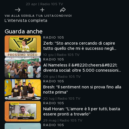
23 apr | Radio 105 TV
VAI ALLA SERIE
LA TUA LISTA
CONDIVIDI
L'intervista completa
Guarda anche
RADIO 105
Zerb: "Sto ancora cercando di capire
tutto quello che mi è successo negli
ultimi due anni"
10 giu | Radio 105 TV
PROSSIMO VIDEO
RADIO 105
Al Nameless il &#8220;cheers&#8221;
diventa social: oltre 5.000 connessioni
create e più di 25.000 brindisi con il
09 giu | Radio 105 TV
Clinker di Heineken
RADIO 105
Bresh: "Il sentiment non si prova fino alla
notte prima"
20 lug | Radio 105 TV
RADIO 105
Niall Horan: "L'amore è lì per tutti, basta
essere pronti a trovarlo"
29 mag | Radio 105 TV
RADIO 105