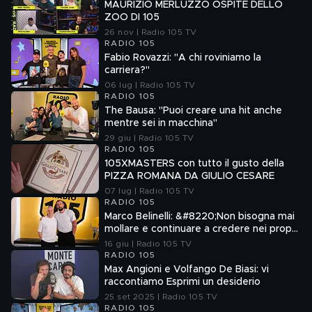
MAURIZIO MERLUZZO OSPITE DELLO
ZOO DI 105
26 nov | Radio 105 TV
RADIO 105
Fabio Rovazzi: "A chi roviniamo la
carriera?"
06 lug | Radio 105 TV
RADIO 105
The Bausa: "Puoi creare una hit anche
mentre sei in macchina"
29 giu | Radio 105 TV
RADIO 105
105XMASTERS con tutto il gusto della
PIZZA ROMANA DA GIULIO CESARE
07 lug | Radio 105 TV
RADIO 105
Marco Belinelli: &#8220;Non bisogna mai
mollare e continuare a credere nei propri
sogni&#8221;
16 giu | Radio 105 TV
RADIO 105
Max Angioni e Volfango De Biasi: vi
raccontiamo Esprimi un desiderio
25 set 2025 | Radio 105 TV
RADIO 105