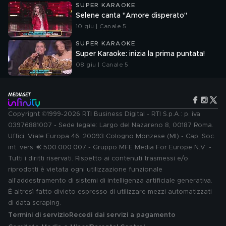
SUPER KARAOKE
Selene canta "Amore disperato"
10 giu | Canale 5
SUPER KARAOKE
Super Karaoke: inizia la prima puntata!
08 giu | Canale 5
Copyright ©1999-2026 RTI Business Digital - RTI S.p.A.: p. iva
03976881007 - Sede legale: Largo del Nazareno 8, 00187 Roma.
Uffici: Viale Europa 46, 20093 Cologno Monzese (MI) - Cap. Soc.
int. vers. € 500.000.007 - Gruppo MFE Media For Europe N.V. -
Tutti i diritti riservati. Rispetto ai contenuti trasmessi e/o
riprodotti è vietata ogni utilizzazione funzionale
all'addestramento di sistemi di intelligenza artificiale generativa.
È altresì fatto divieto espresso di utilizzare mezzi automatizzati
di data scraping.
Termini di servizio
Recedi dai servizi a pagamento