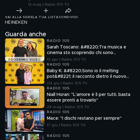
12 mag | Radio 105 TV
VAI ALLA SERIE
LA TUA LISTA
CONDIVIDI
HEINEKEN
Guarda anche
RADIO 105
Sarah Toscano: &#8220;Tra musica e
cinema sto scoprendo chi sono
davvero&#8221;
13 apr | Radio 105 TV
PROSSIMO VIDEO
RADIO 105
Baby K: &#8220;Sono io il melting
pot&#8221; il racconto dietro il nuovo
singolo TUCAMACARENA
04 giu | Radio 105 TV
RADIO 105
Niall Horan: "L'amore è lì per tutti, basta
essere pronti a trovarlo"
29 mag | Radio 105 TV
RADIO 105
Mace: "I dischi restano per sempre"
17 giu | Radio 105 TV
RADIO 105