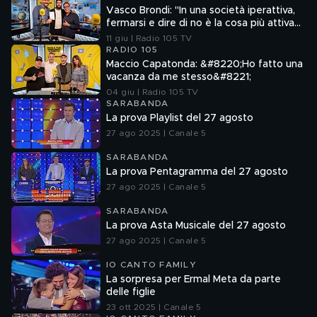
Vasco Brondi: "In una società iperattiva,
fermarsi e dire di no è la cosa più attiva
che si possa fare"
11 giu | Radio 105 TV
RADIO 105
Maccio Capatonda: &#8220;Ho fatto una
vacanza da me stesso&#8221;
04 giu | Radio 105 TV
SARABANDA
La prova Playlist del 27 agosto
27 ago 2025 | Canale 5
SARABANDA
La prova Pentagramma del 27 agosto
27 ago 2025 | Canale 5
SARABANDA
La prova Asta Musicale del 27 agosto
27 ago 2025 | Canale 5
IO CANTO FAMILY
La sorpresa per Ermal Meta da parte
delle figlie
23 ott 2025 | Canale 5