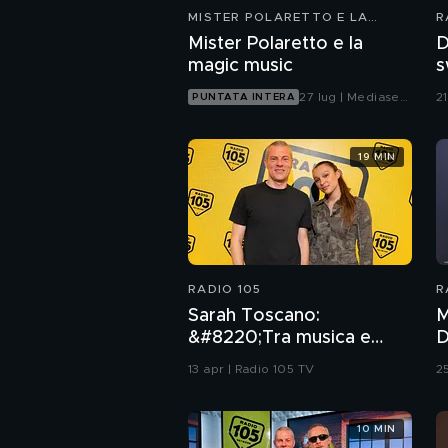
MISTER POLARETTO E LA
R
MAGIC MUSIC
Mister Polaretto e la
D
magic music
s
d
27 lug | Mediaset
2
PUNTATA INTERA
Infinity
19 MIN
RADIO 105
R
Sarah Toscano:
M
&#8220;Tra musica e
D
cinema sto scoprendo chi
E
13 apr | Radio 105 TV
2
sono davvero&#8221;
10 MIN