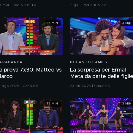
OUR 2026 | Courmayeur
fermarsi e dire di no è la
0 mar | Radio 105 TV
11 giu | Radio 105 TV
#8211; Quinta Tappa
cosa più attiva che si
possa fare"
14 MIN
3 MIN
ARABANDA
IO CANTO FAMILY
a prova 7x30: Matteo vs
La sorpresa per Ermal
arco
Meta da parte delle figli
7 ago 2025 | Canale 5
23 ott 2025 | Canale 5
19 MIN
3 MIN