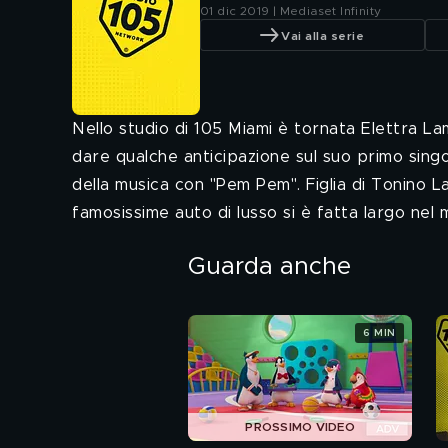
01 dic 2019 | Mediaset Infinity
Vai alla serie
Nello studio di 105 Miami è tornata Elettra La
dare qualche anticipazione sul suo primo sin
della musica con "Pem Pem". Figlia di Tonino L
famosissime auto di lusso si è fatta largo nel m
Guarda anche
6 MIN
PROSSIMO VIDEO