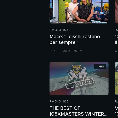
RADIO 105
R
Mace: "I dischi restano
1
per sempre"
i
R
17 giu | Radio 105 TV
0
C
1 MIN
RADIO 105
R
THE BEST OF
V
105XMASTERS WINTER
1