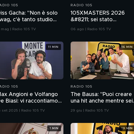
ADIO 105
RADIO 105
iss Gacha: "Non è solo
105XMASTERS 2026
wag, c'è tanto studio
&#8211; sei stato
ietro"
INDIMENTICABILE!
1 mag | Radio 105 TV
06 ago | Radio 105 TV
11 MIN
16 MIN
ADIO 105
RADIO 105
ax Angioni e Volfango
The Bausa: "Puoi creare
e Biasi: vi raccontiamo
una hit anche mentre sei
sprimi un desiderio
in macchina"
5 set 2025 | Radio 105 TV
29 giu | Radio 105 TV
1 MIN
19 MIN