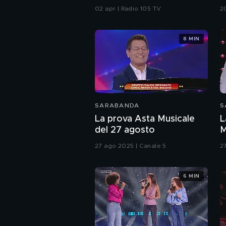
TOUR 2026
T
02 apr | Radio 105 TV
2
&
8 MIN
SARABANDA
S
La prova Asta Musicale
L
del 27 agosto
M
27 ago 2025 | Canale 5
2
6 MIN