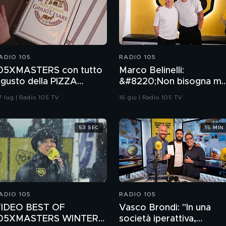
ADIO 105
RADIO 105
05XMASTERS con tutto
Marco Belinelli:
l gusto della PIZZA
&#8220;Non bisogna ma
OMANA DA GIULIO
mollare e continuare a
7 lug | Radio 105 TV
16 giu | Radio 105 TV
ESARE
credere nei propri
sogni&#8221;
53 SEC
15 MIN
ADIO 105
RADIO 105
IDEO BEST OF
Vasco Brondi: "In una
05XMASTERS WINTER
società iperattiva,