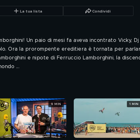
La tua lista
Condividi
mborghini! Un paio di mesi fa aveva incontrato Vicky, D
golo. Ora la prorompente ereditiera è tornata per parl
amborghini e nipote di Ferruccio Lamborghini, la discend
ondo ...
9 MIN
1 MIN