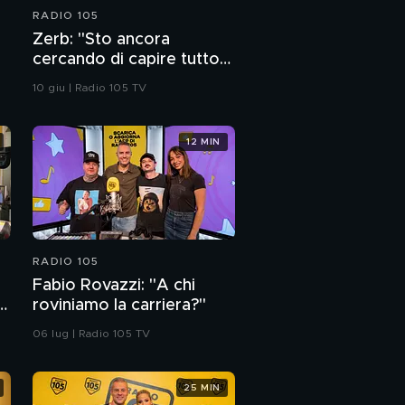
RADIO 105
Zerb: "Sto ancora
cercando di capire tutto
quello che mi è successo
10 giu | Radio 105 TV
negli ultimi due anni"
12 MIN
RADIO 105
Fabio Rovazzi: "A chi
roviniamo la carriera?"
06 lug | Radio 105 TV
25 MIN