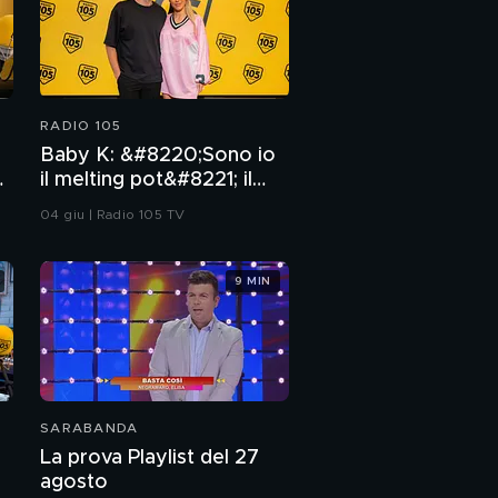
RADIO 105
Baby K: &#8220;Sono io
i
il melting pot&#8221; il
racconto dietro il nuovo
04 giu | Radio 105 TV
singolo
TUCAMACARENA
9 MIN
SARABANDA
La prova Playlist del 27
agosto