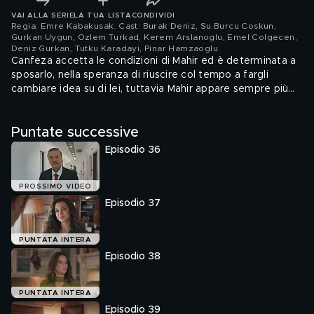
VAI ALLA SERIE
LA TUA LISTA
CONDIVIDI
Regia: Emre Kabakusak. Cast: Burak Deniz, Su Burcu Coskun,
Gurkan Uygun, Ozlem Turkad, Kerem Arslanoglu, Emel Colgecen,
Deniz Gurkan, Tutku Karadayi, Pinar Hamzaoglu
.
Canfeza accetta le condizioni di Mahir ed è determinata a
sposarlo, nella speranza di riuscire col tempo a fargli
cambiare idea su di lei, tuttavia Mahir appare sempre più
freddo e ostile nei suoi confronti. Per Sare e Mavis arriva il
momento di lasciare la casa di Salih.
Puntate successive
Episodio 36
PROSSIMO VIDEO
Episodio 37
PUNTATA INTERA
Episodio 38
PUNTATA INTERA
Episodio 39