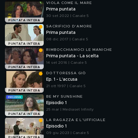
VIOLA COME IL MARE
Prima puntata
30 set 2022 | Canale 5
PUNTATA INTERA
SACRIFICIO D'AMORE
Prima puntata
08 dic 2017 | Canale 5
PUNTATA INTERA
RIMBOCCHIAMOCI LE MANICHE
Prima puntata - La scelta
14 set 2016 | Canale 5
PUNTATA INTERA
DOTTORESSA GIÒ
Ep. 1 - L'accusa
21 ott 1997 | Canale 5
PUNTATA INTERA
BE MY SUNSHINE
Episodio 1
25 mar | Mediaset Infinity
PUNTATA INTERA
LA RAGAZZA E L'UFFICIALE
Episodio 1
09 giu 2023 | Canale 5
PUNTATA INTERA