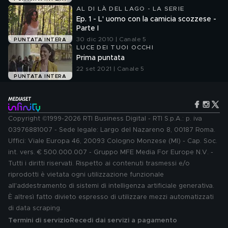
AL DI LÀ DEL LAGO - LA SERIE
Ep. 1 - L' uomo con la camicia scozzese -
Parte I
30 dic 2010 | Canale 5
PUNTATA INTERA
LUCE DEI TUOI OCCHI
Prima puntata
22 set 2021 | Canale 5
PUNTATA INTERA
Copyright ©1999-2026 RTI Business Digital - RTI S.p.A.: p. iva
03976881007 - Sede legale: Largo del Nazareno 8, 00187 Roma.
Uffici: Viale Europa 46, 20093 Cologno Monzese (MI) - Cap. Soc.
int. vers. € 500.000.007 - Gruppo MFE Media For Europe N.V. -
Tutti i diritti riservati. Rispetto ai contenuti trasmessi e/o
riprodotti è vietata ogni utilizzazione funzionale
all'addestramento di sistemi di intelligenza artificiale generativa.
È altresì fatto divieto espresso di utilizzare mezzi automatizzati
di data scraping.
Termini di servizio
Recedi dai servizi a pagamento