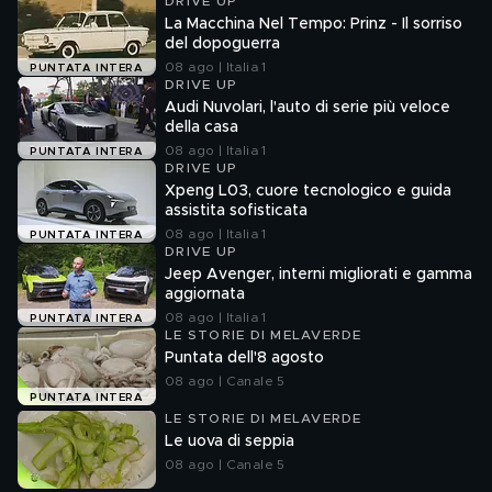
DRIVE UP
La Macchina Nel Tempo: Prinz - Il sorriso
del dopoguerra
08 ago | Italia 1
PUNTATA INTERA
DRIVE UP
Audi Nuvolari, l'auto di serie più veloce
della casa
08 ago | Italia 1
PUNTATA INTERA
DRIVE UP
Xpeng L03, cuore tecnologico e guida
assistita sofisticata
08 ago | Italia 1
PUNTATA INTERA
DRIVE UP
Jeep Avenger, interni migliorati e gamma
aggiornata
08 ago | Italia 1
PUNTATA INTERA
LE STORIE DI MELAVERDE
Puntata dell'8 agosto
08 ago | Canale 5
PUNTATA INTERA
LE STORIE DI MELAVERDE
Le uova di seppia
08 ago | Canale 5