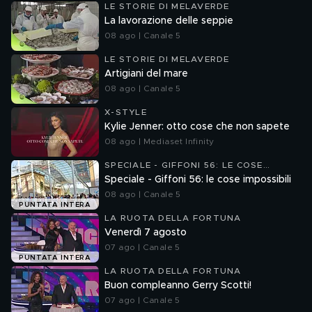
LE STORIE DI MELAVERDE
La lavorazione delle seppie
08 ago | Canale 5
LE STORIE DI MELAVERDE
Artigiani del mare
08 ago | Canale 5
X-STYLE
Kylie Jenner: otto cose che non sapete
08 ago | Mediaset Infinity
SPECIALE - GIFFONI 56: LE COSE
IMPOSSIBILI
Speciale - Giffoni 56: le cose impossibili
08 ago | Canale 5
PUNTATA INTERA
LA RUOTA DELLA FORTUNA
Venerdì 7 agosto
07 ago | Canale 5
PUNTATA INTERA
LA RUOTA DELLA FORTUNA
Buon compleanno Gerry Scotti!
07 ago | Canale 5