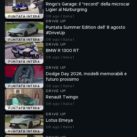
Ringo's Garage: il "record" della microcar
Ligier al Nürburgring
08 ago | Italia 1
PUNTATA INTERA
DRIVE UP
Puntata Summer Edition dell' 8 agosto
#DriveUp
08 ago | Italia 1
PUNTATA INTERA
DRIVE UP
BMW R 1300 RT
08 ago | Italia 1
PUNTATA INTERA
DRIVE UP
Dodge Day 2026, modelli memorabili e
futuro prossimo
08 ago | Italia 1
PUNTATA INTERA
DRIVE UP
Renault Twingo
08 ago | Italia 1
PUNTATA INTERA
DRIVE UP
Lotus Emeya
08 ago | Italia 1
PUNTATA INTERA