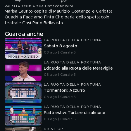
VAI ALLA SERIE
LA TUA LISTA
CONDIVIDI
Marisa Laurito ospite di Maurizio Costanzo e Carlotta
Quadri a Facciamo Finta Che parla dello spettacolo
teatrale Così Parlò Bellavista.
Guarda anche
LA RUOTA DELLA FORTUNA
Sabato 8 agosto
08 ago | Canale 5
PROSSIMO VIDEO
LA RUOTA DELLA FORTUNA
Edoardo alla Ruota delle Meraviglie
08 ago | Canale 5
LA RUOTA DELLA FORTUNA
Tormentoni: Azzurro
08 ago | Canale 5
LA RUOTA DELLA FORTUNA
Piatti estivi: Tartare di salmone
08 ago | Canale 5
DRIVE UP