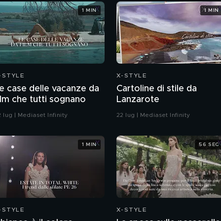
1 MIN
1 MIN
-STYLE
X-STYLE
e case delle vacanze da
Cartoline di stile da
ilm che tutti sognano
Lanzarote
 lug | Mediaset Infinity
22 lug | Mediaset Infinity
1 MIN
56 SEC
-STYLE
X-STYLE