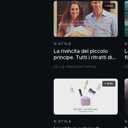
1 MIN
X-STYLE
X
La rivincita del piccolo
L
principe. Tutti i ritratti di
f
George dalla nascita a
22 lug | Mediaset Infinity
22
oggi
1 MIN
X-STYLE
X