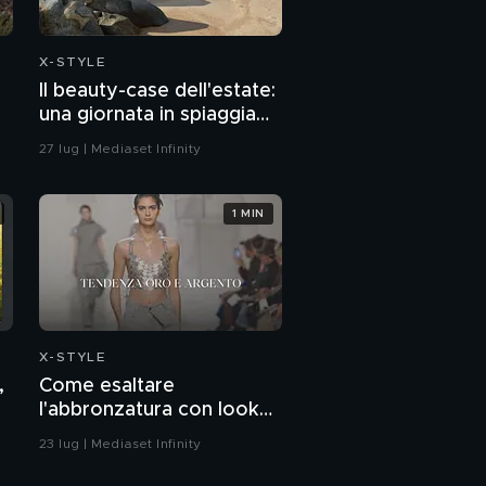
X-STYLE
Il beauty-case dell'estate:
una giornata in spiaggia
tra sole e relax
27 lug | Mediaset Infinity
1 MIN
X-STYLE
,
Come esaltare
l'abbronzatura con look
oro e argento
23 lug | Mediaset Infinity