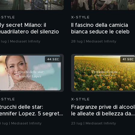
-STYLE
X-STYLE
y secret Milano: il
Il fascino della camicia
uadrilatero del silenzio
bianca seduce le celeb
 lug | Mediaset Infinity
28 lug | Mediaset Infinity
44 SEC
41 SEC
-STYLE
X-STYLE
 trucchi delle star:
Fragranze prive di alcool
ennifer Lopez. 5 segreti
le alleate di bellezza da
i bellezza per replicarne
portare sotto
 lug | Mediaset Infinity
23 lug | Mediaset Infinity
l glow
l'ombrellone