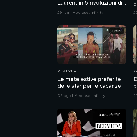
Laurent in 5 rivoluzioni di
g
moda
L
29 lug | Mediaset Infinity
29
1 MIN
X-STYLE
X
Le mete estive preferite
D
delle star per le vacanze
p
d
02 ago | Mediaset Infinity
29
5 MIN