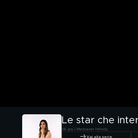
Le star che int
26 giu | Mediaset Infinity
Vai alla serie