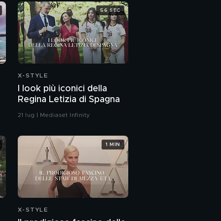
56 SEC
X-STYLE
I look più iconici della
Regina Letizia di Spagna
21 lug | Mediaset Infinity
1 MIN
X-STYLE