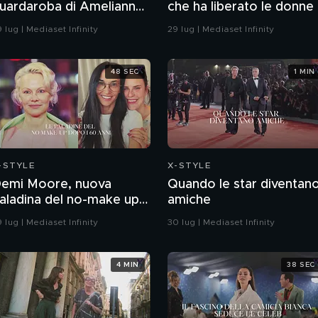
uardaroba di Amelianna
che ha liberato le donne
oiacono
 lug | Mediaset Infinity
29 lug | Mediaset Infinity
48 SEC
1 MIN
-STYLE
X-STYLE
emi Moore, nuova
Quando le star diventan
aladina del no-make up
amiche
opo i 60 anni
 lug | Mediaset Infinity
30 lug | Mediaset Infinity
4 MIN
38 SEC