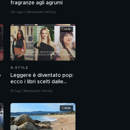
fragranze agli agrumi
06 ago | Mediaset Infinity
1 MIN
X-STYLE
o
Leggere è diventato pop:
ecco i libri scelti dalle
celeb per l'estate
31 lug | Mediaset Infinity
1 MIN