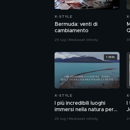
X-STYLE
X
Bermuda: venti di
M
cambiamento
Q
29 lug | Mediaset Infinity
31
1 MIN
X-STYLE
X
I più incredibili luoghi
I
immersi nella natura per
J
rigenerare la mente
d
26 lug | Mediaset Infinity
24
i