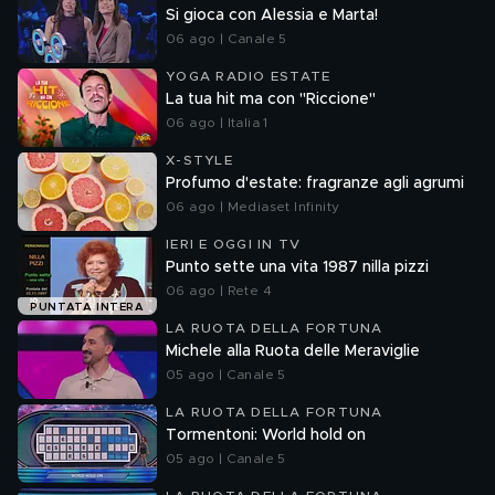
Si gioca con Alessia e Marta!
06 ago | Canale 5
YOGA RADIO ESTATE
La tua hit ma con "Riccione"
06 ago | Italia 1
X-STYLE
Profumo d'estate: fragranze agli agrumi
06 ago | Mediaset Infinity
IERI E OGGI IN TV
Punto sette una vita 1987 nilla pizzi
06 ago | Rete 4
PUNTATA INTERA
LA RUOTA DELLA FORTUNA
Michele alla Ruota delle Meraviglie
05 ago | Canale 5
LA RUOTA DELLA FORTUNA
Tormentoni: World hold on
05 ago | Canale 5