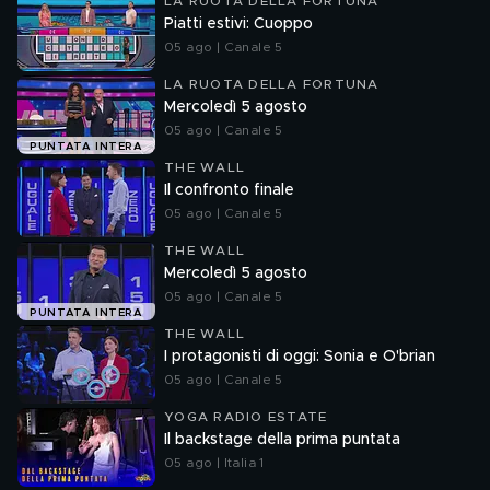
LA RUOTA DELLA FORTUNA
Piatti estivi: Cuoppo
05 ago | Canale 5
LA RUOTA DELLA FORTUNA
Mercoledì 5 agosto
05 ago | Canale 5
PUNTATA INTERA
THE WALL
Il confronto finale
05 ago | Canale 5
THE WALL
Mercoledì 5 agosto
05 ago | Canale 5
PUNTATA INTERA
THE WALL
I protagonisti di oggi: Sonia e O'brian
05 ago | Canale 5
YOGA RADIO ESTATE
Il backstage della prima puntata
05 ago | Italia 1