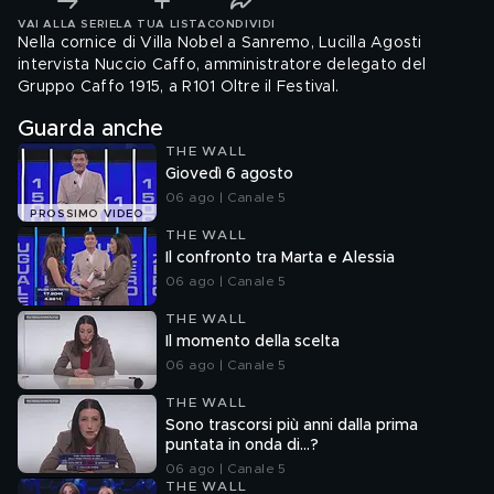
VAI ALLA SERIE
LA TUA LISTA
CONDIVIDI
Nella cornice di Villa Nobel a Sanremo, Lucilla Agosti
intervista Nuccio Caffo, amministratore delegato del
Gruppo Caffo 1915, a R101 Oltre il Festival.
Guarda anche
THE WALL
Giovedì 6 agosto
06 ago | Canale 5
PROSSIMO VIDEO
THE WALL
Il confronto tra Marta e Alessia
06 ago | Canale 5
THE WALL
Il momento della scelta
06 ago | Canale 5
THE WALL
Sono trascorsi più anni dalla prima
puntata in onda di...?
06 ago | Canale 5
THE WALL