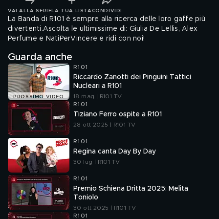
VAI ALLA SERIE
LA TUA LISTA
CONDIVIDI
La Banda di R101 è sempre alla ricerca delle loro gaffe più
divertenti.Ascolta le ultimissime di: Giulia De Lellis, Alex
Perfume e NatiPerVincere e ridi con noi!
Guarda anche
R101
Riccardo Zanotti dei Pinguini Tattici
Nucleari a R101
18 mag | R101 TV
PROSSIMO VIDEO
R101
Tiziano Ferro ospite a R101
28 ott 2025 | R101 TV
R101
Regina canta Day By Day
30 lug | R101 TV
R101
Premio Schiena Dritta 2025: Melita
Toniolo
30 ott 2025 | R101 TV
R101