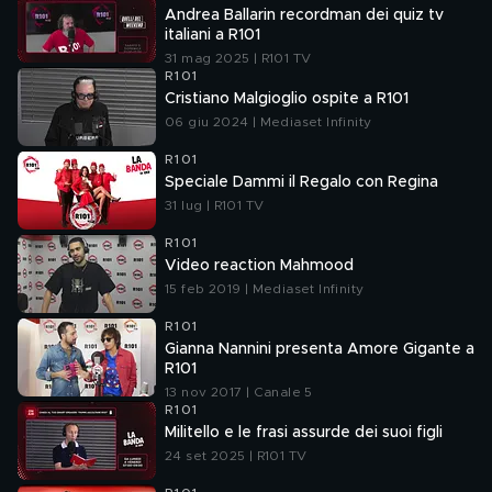
Andrea Ballarin recordman dei quiz tv
italiani a R101
31 mag 2025 | R101 TV
R101
Cristiano Malgioglio ospite a R101
06 giu 2024 | Mediaset Infinity
R101
Speciale Dammi il Regalo con Regina
31 lug | R101 TV
R101
Video reaction Mahmood
15 feb 2019 | Mediaset Infinity
R101
Gianna Nannini presenta Amore Gigante a
R101
13 nov 2017 | Canale 5
R101
Militello e le frasi assurde dei suoi figli
24 set 2025 | R101 TV