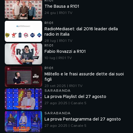
R101
The Bausa a R101
24 giu | R101 TV
R101
RadioMediaset: dal 2016 leader della
radio in Italia
28 lug | R101 TV
R101
Fabio Rovazzi a R101
10 lug | R101 TV
R101
Militello e le frasi assurde dette dai suoi
figli
23 set 2025 | R101 TV
SARABANDA
La prova Playlist del 27 agosto
27 ago 2025 | Canale 5
SARABANDA
La prova Pentagramma del 27 agosto
27 ago 2025 | Canale 5