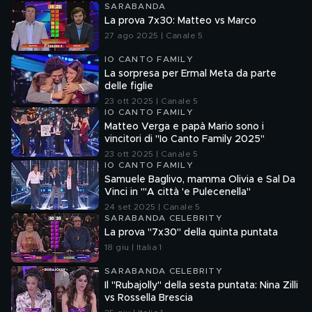
SARABANDA
La prova 7x30: Matteo vs Marco
27 ago 2025 | Canale 5
IO CANTO FAMILY
La sorpresa per Ermal Meta da parte
delle figlie
23 ott 2025 | Canale 5
IO CANTO FAMILY
Matteo Verga e papà Mario sono i
vincitori di "Io Canto Family 2025"
23 ott 2025 | Canale 5
IO CANTO FAMILY
Samuele Baglivo, mamma Olivia e Sal Da
Vinci in "'A città 'e Pulecenella"
24 set 2025 | Canale 5
SARABANDA CELEBRITY
La prova "7x30" della quinta puntata
18 giu | Italia 1
SARABANDA CELEBRITY
Il "Rubajolly" della sesta puntata: Nina Zilli
vs Rossella Brescia