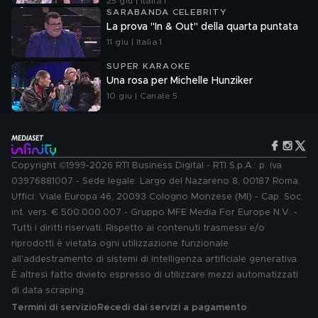
25 giu | Italia 1
SARABANDA CELEBRITY
La prova "In & Out" della quarta puntata
11 giu | Italia 1
SUPER KARAOKE
Una rosa per Michelle Hunziker
10 giu | Canale 5
Copyright ©1999-2026 RTI Business Digital - RTI S.p.A.: p. iva
03976881007 - Sede legale: Largo del Nazareno 8, 00187 Roma.
Uffici: Viale Europa 46, 20093 Cologno Monzese (MI) - Cap. Soc.
int. vers. € 500.000.007 - Gruppo MFE Media For Europe N.V. -
Tutti i diritti riservati. Rispetto ai contenuti trasmessi e/o
riprodotti è vietata ogni utilizzazione funzionale
all'addestramento di sistemi di intelligenza artificiale generativa.
È altresì fatto divieto espresso di utilizzare mezzi automatizzati
di data scraping.
Termini di servizio
Recedi dai servizi a pagamento