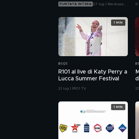
27 lug | Mediaset
11
PUNTATA INTERA
Infinity
1 MIN
R101
R
R101 al live di Katy Perry a
M
Lucca Summer Festival
d
21 lug | R101 TV
2
1 MIN