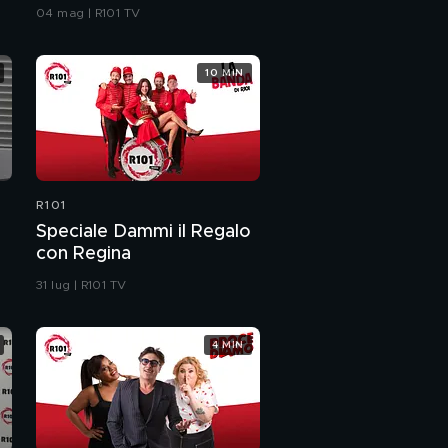
dedica una canzone
04 mag | R101 TV
10 MIN
R101
Speciale Dammi il Regalo
con Regina
31 lug | R101 TV
4 MIN