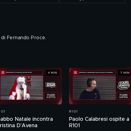
 di Fernando Proce.
4 MIN
7 MIN
101
R101
abbo Natale incontra
Paolo Calabresi ospite a
ristina D'Avena
R101