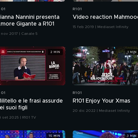
101
R101
ianna Nannini presenta
Video reaction Mahmoo
more Gigante a R101
15 feb 2019 | Mediaset Infinity
3 nov 2017 | Canale 5
2 MIN
1 MIN
101
R101
ilitello e le frasi assurde
R101 Enjoy Your Xmas
ei suoi figli
20 dic 2022 | Mediaset Infinity
4 set 2025 | R101 TV
15 MIN
3 MIN