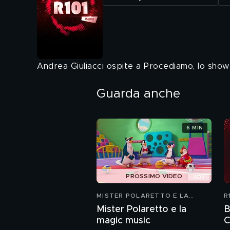
Andrea Giuliacci ospite a Procediamo, lo show
Guarda anche
6 MIN
PROSSIMO VIDEO
MISTER POLARETTO E LA
R
MAGIC MUSIC
Mister Polaretto e la
B
magic music
C