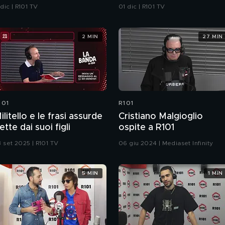
 dic | R101 TV
01 dic | R101 TV
2 MIN
27 MIN
101
R101
ilitello e le frasi assurde
Cristiano Malgioglio
ette dai suoi figli
ospite a R101
3 set 2025 | R101 TV
06 giu 2024 | Mediaset Infinity
5 MIN
1 MIN