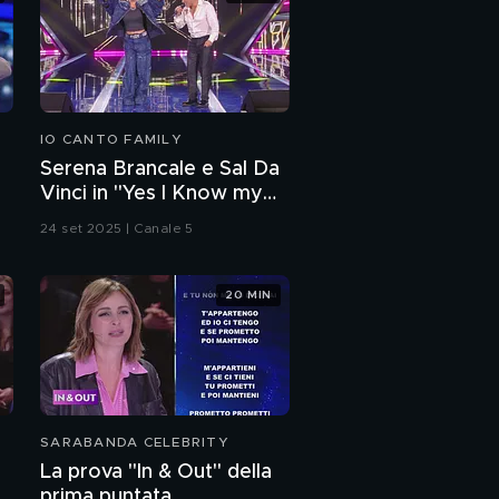
IO CANTO FAMILY
Serena Brancale e Sal Da
e
Vinci in "Yes I Know my
Way"
24 set 2025 | Canale 5
20 MIN
SARABANDA CELEBRITY
La prova "In & Out" della
prima puntata