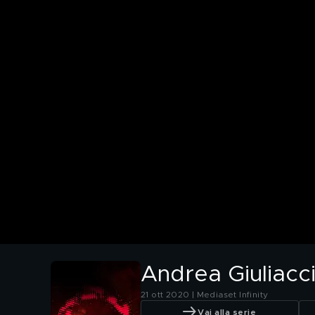
Andrea Giuliacci
21 ott 2020 | Mediaset Infinity
Vai alla serie