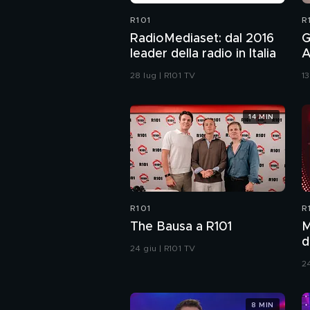
R101
R
RadioMediaset: dal 2016
G
leader della radio in Italia
A
28 lug | R101 TV
1
14 MIN
R101
R
The Bausa a R101
M
d
24 giu | R101 TV
2
8 MIN