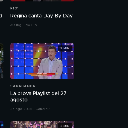
R101
d
Regina canta Day By Day
30 lug | R101 TV
9 MIN
SARABANDA
La prova Playlist del 27
agosto
27 ago 2025 | Canale 5
2 MIN