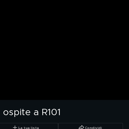
 ospite a R101
La tua lista
Condividi