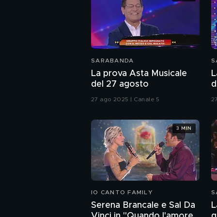
SARABANDA
S
La prova Asta Musicale
L
del 27 agosto
d
27 ago 2025 | Canale 5
2
3 MIN
IO CANTO FAMILY
S
Serena Brancale e Sal Da
L
Vinci in "Quando l'amore
q