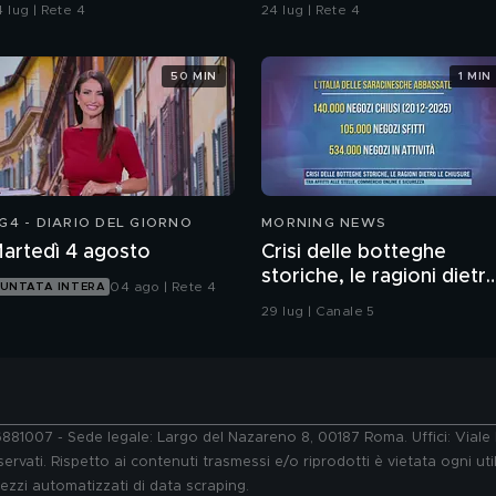
contaminazione sulle
 lug | Rete 4
24 lug | Rete 4
unghie?
50 MIN
1 MIN
G4 - DIARIO DEL GIORNO
MORNING NEWS
artedì 4 agosto
Crisi delle botteghe
storiche, le ragioni dietr
04 ago | Rete 4
UNTATA INTERA
le chiusure
29 lug | Canale 5
76881007 - Sede legale: Largo del Nazareno 8, 00187 Roma. Uffici: Vial
ervati. Rispetto ai contenuti trasmessi e/o riprodotti è vietata ogni uti
 mezzi automatizzati di data scraping.