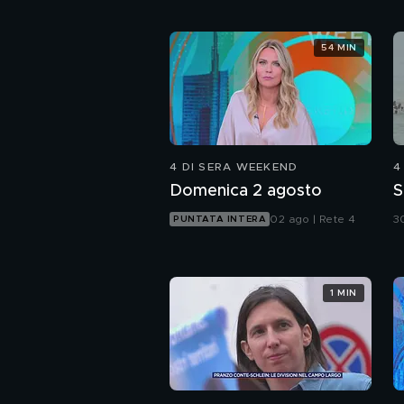
54 MIN
4 DI SERA WEEKEND
4
Domenica 2 agosto
S
02 ago | Rete 4
30
PUNTATA INTERA
1 MIN