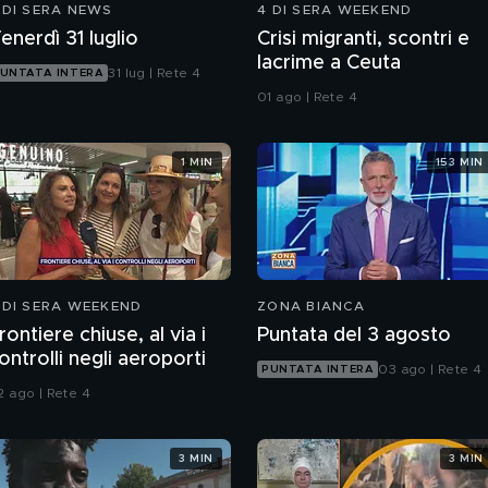
 DI SERA NEWS
4 DI SERA WEEKEND
enerdì 31 luglio
Crisi migranti, scontri e
lacrime a Ceuta
31 lug | Rete 4
UNTATA INTERA
01 ago | Rete 4
1 MIN
153 MIN
 DI SERA WEEKEND
ZONA BIANCA
rontiere chiuse, al via i
Puntata del 3 agosto
ontrolli negli aeroporti
03 ago | Rete 4
PUNTATA INTERA
2 ago | Rete 4
3 MIN
3 MIN