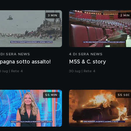
3 MIN
2 MIN
 DI SERA NEWS
4 DI SERA NEWS
pagna sotto assalto!
M5S & C. story
 lug | Rete 4
30 lug | Rete 4
55 MIN
55 SEC