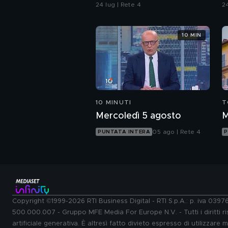
24 lug | Rete 4
24
10 MIN
10 MINUTI
T
Mercoledì 5 agosto
M
05 ago | Rete 4
PUNTATA INTERA
P
Copyright ©1999-2026 RTI Business Digital - RTI S.p.A.: p. iva 039
500.000.007 - Gruppo MFE Media For Europe N.V. - Tutti i diritti ris
artificiale generativa. È altresì fatto divieto espresso di utilizzare