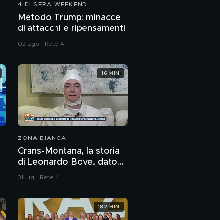
4 DI SERA WEEKEND
Metodo Trump: minacce
di attacchi e ripensamenti
02 ago | Rete 4
16 MIN
ZONA BIANCA
Crans-Montana, la storia
di Leonardo Bove, dato
per disperso nel rogo
31 lug | Rete 4
182 MIN