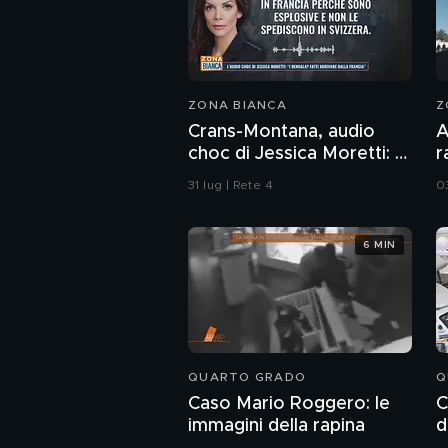
ZONA BIANCA
Z
Crans-Montana, audio
A
choc di Jessica Moretti: "I
r
bengala? Fatti arrivare
"
31 lug | Rete 4
0
dalla Francia"
6 MIN
QUARTO GRADO
Q
Caso Mario Roggero: le
C
immagini della rapina
d