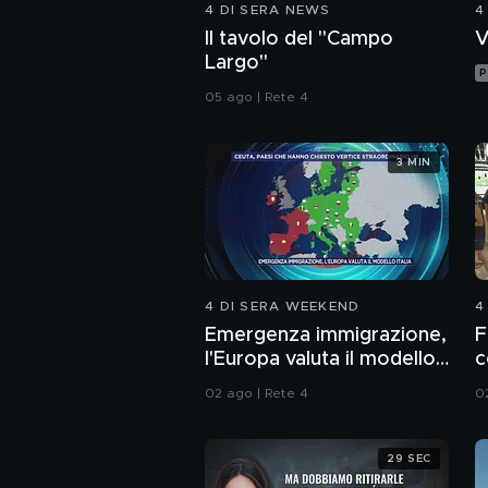
4 DI SERA NEWS
4
Il tavolo del "Campo
V
Largo"
P
05 ago | Rete 4
3 MIN
4 DI SERA WEEKEND
4
Emergenza immigrazione,
F
l'Europa valuta il modello
c
Italia
02 ago | Rete 4
0
29 SEC