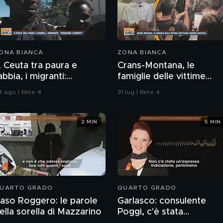
ONA BIANCA
ZONA BIANCA
 Ceuta tra paura e
Crans-Montana, le
abbia, i migranti:
famiglie delle vittime
Sognamo l'Europa"
aspettano ancora
3 ago | Rete 4
31 lug | Rete 4
giustizia
2 MIN
5 MIN
UARTO GRADO
QUARTO GRADO
aso Roggero: le parole
Garlasco: consulente
ella sorella di Mazzarino
Poggi, c'è stata