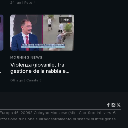
di Marco Poggi
24 lug | Rete 4
1 MIN
MORNING NEWS
Violenza giovanile, tra
o
gestione della rabbia e
pericolo sociale: parla il
06 ago | Canale 5
Prof. Pierpaolo Limone
e Europa 46, 20093 Cologno Monzese (MI) - Cap. Soc. int. vers. €
lizzazione funzionale all'addestramento di sistemi di intelligenza