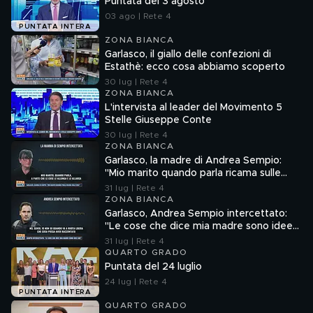
Puntata del 3 agosto
03 ago | Rete 4
PUNTATA INTERA
ZONA BIANCA
Garlasco, il giallo delle confezioni di
Estathè: ecco cosa abbiamo scoperto
30 lug | Rete 4
ZONA BIANCA
L'intervista al leader del Movimento 5
Stelle Giuseppe Conte
30 lug | Rete 4
ZONA BIANCA
Garlasco, la madre di Andrea Sempio:
"Mio marito quando parla ricama sulle
cose"
31 lug | Rete 4
ZONA BIANCA
Garlasco, Andrea Sempio intercettato:
"Le cose che dice mia madre sono idee
sue"
31 lug | Rete 4
QUARTO GRADO
Puntata del 24 luglio
24 lug | Rete 4
PUNTATA INTERA
QUARTO GRADO