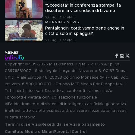
"Scosciata" in conferenza stampa: fa
discutere la vicesindaca di Livorno
27 lug | Canale 5
MORNING NEWS
Pantaloncini corti: vanno bene anche in
città o solo in spiaggia?
27 lug | Canale 5
Copyright ©1999-2026 RTI Business Digital - RTI S.p.A.: p. iva
03976881007 - Sede legale: Largo del Nazareno 8, 00187 Roma.
Uffici: Viale Europa 46, 20093 Cologno Monzese (MI) - Cap. Soc.
int. vers. € 500.000.007 - Gruppo MFE Media For Europe N.V. -
Tutti i diritti riservati. Rispetto ai contenuti trasmessi e/o
riprodotti è vietata ogni utilizzazione funzionale
all'addestramento di sistemi di intelligenza artificiale generativa.
È altresì fatto divieto espresso di utilizzare mezzi automatizzati
di data scraping.
Termini di servizio
Recedi dai servizi a pagamento
Comitato Media e Minori
Parental Control