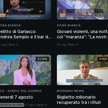
ONA BIANCA
ZONA BIANCA
elitto di Garlasco:
Giovani violenti, una not
ndrea Sempio e il bar di
coi "maranza": "La nostr
igevano e i racconti
legge è la strada"
 lug | Rete 4
27 lug | Rete 4
ella madre
53 MIN
4 MIN
G4 - DIARIO DEL GIORNO
MORNING NEWS
enerdì 7 agosto
Biglietto milionario
recuperato tra i rifiuti
07 ago | Rete 4
UNTATA INTERA