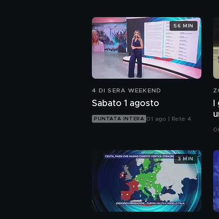
56 MIN
4 DI SERA WEEKEND
Z
Sabato 1 agosto
I
u
01 ago | Rete 4
PUNTATA INTERA
d
0
3 MIN