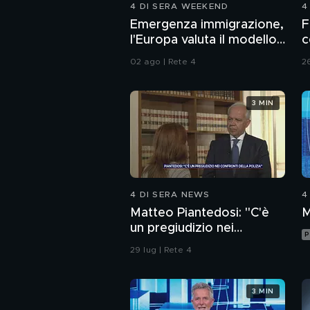
4 DI SERA WEEKEND
4
Emergenza immigrazione,
F
l'Europa valuta il modello
c
Italia
02 ago | Rete 4
26
3 MIN
4 DI SERA NEWS
4
Matteo Piantedosi: "C'è
M
un pregiudizio nei
P
confronti della polizia"
29 lug | Rete 4
3 MIN