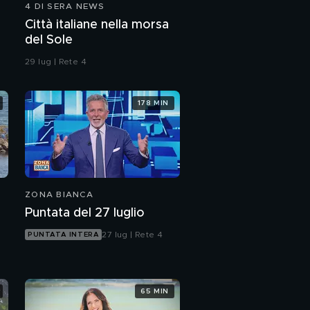
4 DI SERA NEWS
Tassa sui rifiuti?
Città italiane nella morsa
del Sole
29 lug | Rete 4
Marigliano, indagati 61
furbetti del cartellino
178 MIN
Assenteismo, a
processo manager
della Galleria otghese
Alvaro Vitali, il mitico
Pierino
ZONA BIANCA
PROSSIMO VIDEO
Puntata del 27 luglio
27 lug | Rete 4
PUNTATA INTERA
65 MIN