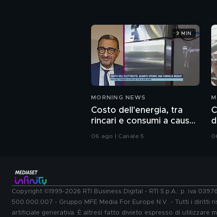
3 MIN
MORNING NEWS
M
Costo dell'energia, tra
C
rincari e consumi a causa
d
del caldo record
a
06 ago | Canale 5
0
Copyright ©1999-2026 RTI Business Digital - RTI S.p.A.: p. iva 039
500.000.007 - Gruppo MFE Media For Europe N.V. - Tutti i diritti ris
artificiale generativa. È altresì fatto divieto espresso di utilizzare