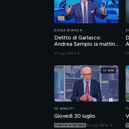
ZONA BIANCA
Z
Delitto di Garlasco:
D
Andrea Sempio la mattina
A
del delitto è stato in un
V
27 lug | Rete 4
27
bar?
d
10 MIN
10 MINUTI
T
Giovedì 30 luglio
V
30 lug | Rete 4
PUNTATA INTERA
P