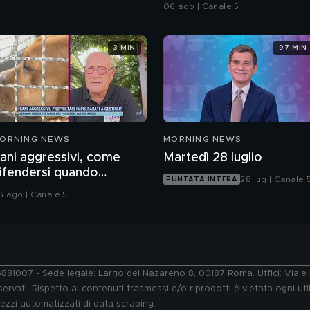
06 ago | Canale 5
3 MIN
97 MIN
ORNING NEWS
MORNING NEWS
ani aggressivi, come
Martedì 28 luglio
ifendersi quando
28 lug | Canale 
PUNTATA INTERA
ttaccano?
6 ago | Canale 5
76881007 - Sede legale: Largo del Nazareno 8, 00187 Roma. Uffici: Vial
ervati. Rispetto ai contenuti trasmessi e/o riprodotti è vietata ogni uti
 mezzi automatizzati di data scraping.