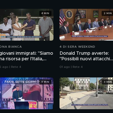
4 MIN
2 MIN
ONA BIANCA
4 DI SERA WEEKEND
 giovani immigrati: "Siamo
Donald Trump avverte:
na risorsa per l'Italia,
"Possibili nuovi attacchi
ovete ringraziarci"
all'Iran"
6 ago | Rete 4
01 ago | Rete 4
3 MIN
3 MIN