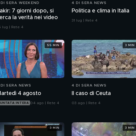
 DI SERA WEEKEND
4 DI SERA NEWS
akir: 7 giorni dopo, si
Politica e clima in Italia
erca la verità nei video
31 lug | Rete 4
 lug | Rete 4
55 MIN
3 MIN
 DI SERA NEWS
4 DI SERA NEWS
artedì 4 agosto
Il caso di Ceuta
04 ago | Rete 4
03 ago | Rete 4
UNTATA INTERA
3 MIN
3 MIN