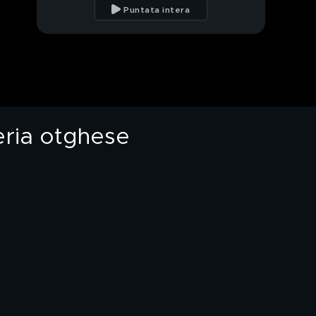
insieme si può
Puntata intera
Giovanni Toti,
governatore della
Liguria
Le conseguenze della
sconfitta del Pd
eria otghese
Il ""Rosario della sera
"Noi, domani per la
prima volta in
Parlamento
Antonio Razzi
Intervista ad Antonio
Razzi