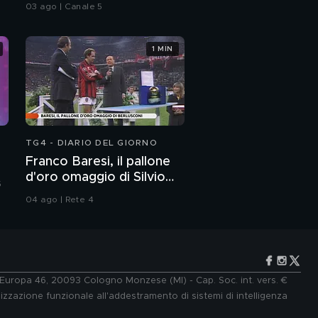
agosto
03 ago | Canale 5
1 MIN
TG4 - DIARIO DEL GIORNO
Franco Baresi, il pallone
d'oro omaggio di Silvio
5
Berlusconi
04 ago | Rete 4
e Europa 46, 20093 Cologno Monzese (MI) - Cap. Soc. int. vers. €
lizzazione funzionale all'addestramento di sistemi di intelligenza