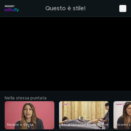
Questo è stile!
Nella stessa puntata
Noemi e Silvia
Il trattamento body active
Noemi s