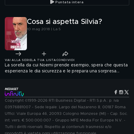
Puntata intera
Cosa si aspetta Silvia?
10 mag 2018 | La 5
VAI ALLA SERIE
LA TUA LISTA
CONDIVIDI
La sorella da cui Noemi prende esempio, spera che questa
esperienza le dia sicurezza e le prepara una sorpresa...
Copyright ©1999-2026 RTI Business Digital - RTI S.p.A.: p. iva
03976881007 - Sede legale: Largo del Nazareno 8, 00187 Roma.
Uffici: Viale Europa 46, 20093 Cologno Monzese (MI) - Cap. Soc.
int. vers. € 500.000.007 - Gruppo MFE Media For Europe N.V. -
Tutti i diritti riservati. Rispetto ai contenuti trasmessi e/o
riprodotti è vietata ogni utilizzazione funzionale