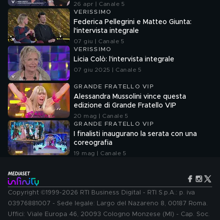
26 apr | Canale 5
VERISSIMO
Federica Pellegrini e Matteo Giunta:
l'intervista integrale
07 giu | Canale 5
VERISSIMO
Licia Colò: l'intervista integrale
07 giu 2025 | Canale 5
GRANDE FRATELLO VIP
Alessandra Mussolini vince questa
edizione di Grande Fratello VIP
20 mag | Canale 5
GRANDE FRATELLO VIP
I finalisti inaugurano la serata con una
coreografia
19 mag | Canale 5
Copyright ©1999-2026 RTI Business Digital - RTI S.p.A.: p. iva
03976881007 - Sede legale: Largo del Nazareno 8, 00187 Roma.
Uffici: Viale Europa 46, 20093 Cologno Monzese (MI) - Cap. Soc.