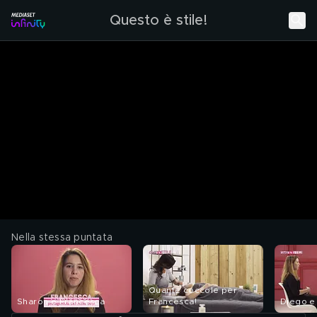
Questo è stile!
Nella stessa puntata
Quante coccole per
Sharon e Francesca
Francesca!
Diego e