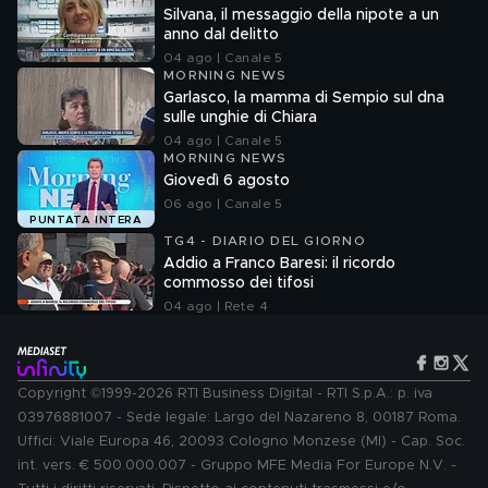
Silvana, il messaggio della nipote a un
anno dal delitto
04 ago | Canale 5
MORNING NEWS
Garlasco, la mamma di Sempio sul dna
sulle unghie di Chiara
04 ago | Canale 5
MORNING NEWS
Giovedì 6 agosto
06 ago | Canale 5
PUNTATA INTERA
TG4 - DIARIO DEL GIORNO
Addio a Franco Baresi: il ricordo
commosso dei tifosi
04 ago | Rete 4
Copyright ©1999-2026 RTI Business Digital - RTI S.p.A.: p. iva
03976881007 - Sede legale: Largo del Nazareno 8, 00187 Roma.
Uffici: Viale Europa 46, 20093 Cologno Monzese (MI) - Cap. Soc.
int. vers. € 500.000.007 - Gruppo MFE Media For Europe N.V. -