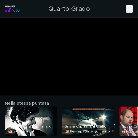
Quarto Grado
Nella stessa puntata
Il caso Silvia Cipriani: gli
Silvia Cipriani: il giallo
Silvia Ci
aggiornamenti
delle impronte sull'auto
nipote V