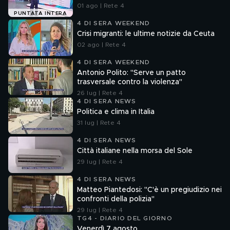
01 ago | Rete 4
PUNTATA INTERA
4 DI SERA WEEKEND
Crisi migranti: le ultime notizie da Ceuta
02 ago | Rete 4
4 DI SERA WEEKEND
Antonio Polito: "Serve un patto
trasversale contro la violenza"
26 lug | Rete 4
4 DI SERA NEWS
Politica e clima in Italia
31 lug | Rete 4
4 DI SERA NEWS
Città italiane nella morsa del Sole
29 lug | Rete 4
4 DI SERA NEWS
Matteo Piantedosi: "C'è un pregiudizio nei
confronti della polizia"
29 lug | Rete 4
TG4 - DIARIO DEL GIORNO
Venerdì 7 agosto