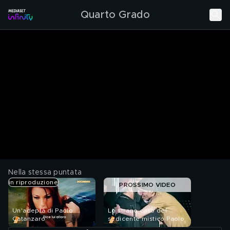
Quarto Grado
Nella stessa puntata
in riproduzione
PROSSIMO VIDEO
Un'adepta di Paolo
Lo strano caso del
Catanzaro
sedicente mistico Paolo