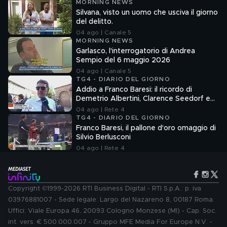
MORNING NEWS
Silvana, visto un uomo che usciva il giorno
del delitto.
04 ago | Canale 5
MORNING NEWS
Garlasco, l'interrogatorio di Andrea
Sempio del 6 maggio 2026
04 ago | Canale 5
TG4 - DIARIO DEL GIORNO
Addio a Franco Baresi: il ricordo di
Demetrio Albertini, Clarence Seedorf e
Giovanni Galli
04 ago | Rete 4
TG4 - DIARIO DEL GIORNO
Franco Baresi, il pallone d'oro omaggio di
Silvio Berlusconi
04 ago | Rete 4
Copyright ©1999-2026 RTI Business Digital - RTI S.p.A.: p. iva
03976881007 - Sede legale: Largo del Nazareno 8, 00187 Roma.
Uffici: Viale Europa 46, 20093 Cologno Monzese (MI) - Cap. Soc.
int. vers. € 500.000.007 - Gruppo MFE Media For Europe N.V. -