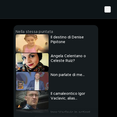
Nella stessa puntata
Il destino di Denise
Pipitone
Angela Celentano o
Celeste Ruiz?
Non parlate di me...
Il camaleontico Igor
Vaclavic, alias
Ezechiele Norbert
Feher
Igor Vaclavic in action!