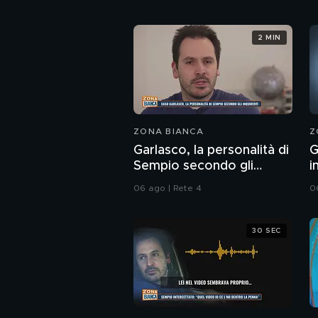
2 MIN
ZONA BIANCA
Z
Garlasco, la personalità di
G
Sempio secondo gli
i
inquirenti
p
06 ago | Rete 4
0
S
30 SEC