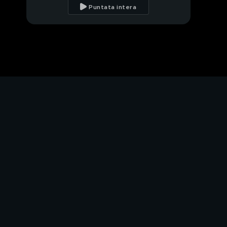
Puntata intera
La scomparsa di Maria
Chindamo
Sulle tracce di Maria
Chindamo
Ritratto di Maria
Chindamo
PROSSIMO VIDEO
Freddy Sorgato, chi
sei?
Braccando Isabella
Noventa
Il DNA di "ignoto 1"