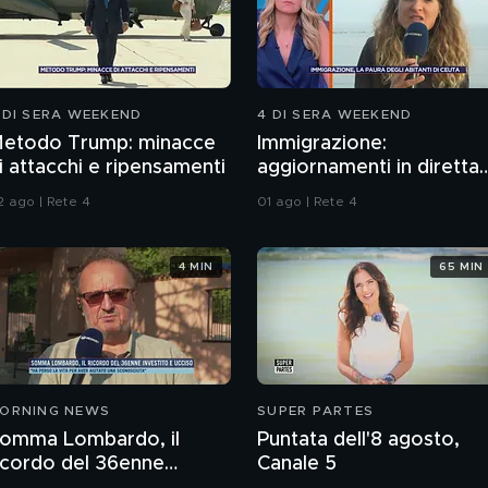
 DI SERA WEEKEND
4 DI SERA WEEKEND
etodo Trump: minacce
Immigrazione:
i attacchi e ripensamenti
aggiornamenti in diretta
da Ceuta
2 ago | Rete 4
01 ago | Rete 4
4 MIN
65 MIN
ORNING NEWS
SUPER PARTES
omma Lombardo, il
Puntata dell'8 agosto,
icordo del 36enne
Canale 5