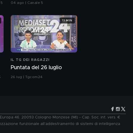
in moto
 5
04 ago | Canale 5
11 MIN
IL TG DEI RAGAZZI
Puntata del 26 luglio
5
26 lug | Tgcom24
e Europa 46, 20093 Cologno Monzese (MI) - Cap. Soc. int. vers. €
lizzazione funzionale all'addestramento di sistemi di intelligenza