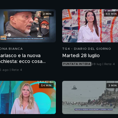
2 MIN
50 MIN
ONA BIANCA
TG4 - DIARIO DEL GIORNO
arlasco e la nuova
Martedì 28 luglio
nchiesta: ecco cosa
28 lug | Rete 4
PUNTATA INTERA
ensa il pool difensivo di
6 ago | Rete 4
empio
54 MIN
3 MIN