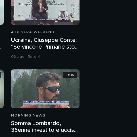
4 DI SERA WEEKEND
Ucraina, Giuseppe Conte:
"Se vinco le Primarie stop
alle armi"
02 ago | Rete 4
1 MIN
MORNING NEWS
Somma Lombardo,
36enne investito e ucciso