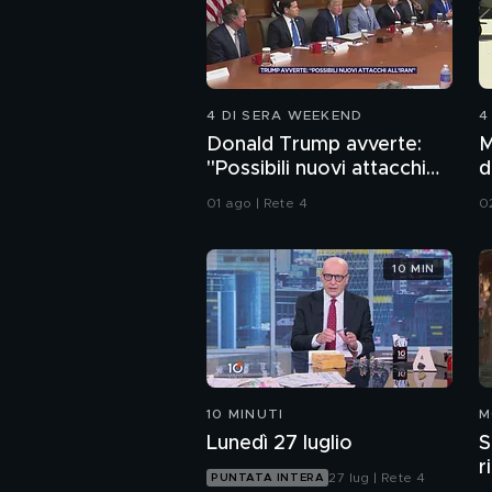
4 DI SERA WEEKEND
4
Donald Trump avverte:
M
"Possibili nuovi attacchi
d
all'Iran"
01 ago | Rete 4
0
10 MIN
10 MINUTI
M
Lunedì 27 luglio
S
r
27 lug | Rete 4
PUNTATA INTERA