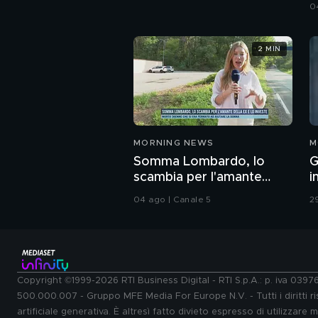
i
0
2 MIN
MORNING NEWS
M
Somma Lombardo, lo
G
scambia per l'amante
i
della ex e lo investe
s
04 ago | Canale 5
2
Copyright ©1999-2026 RTI Business Digital - RTI S.p.A.: p. iva 039
500.000.007 - Gruppo MFE Media For Europe N.V. - Tutti i diritti ris
artificiale generativa. È altresì fatto divieto espresso di utilizzare