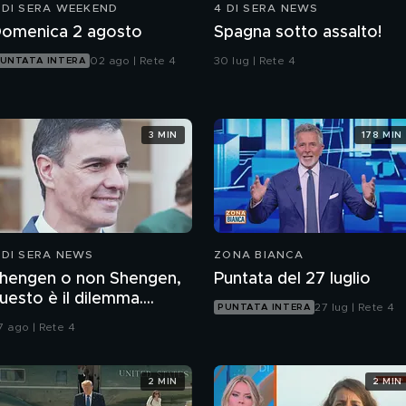
 DI SERA WEEKEND
4 DI SERA NEWS
omenica 2 agosto
Spagna sotto assalto!
02 ago | Rete 4
30 lug | Rete 4
UNTATA INTERA
3 MIN
178 MIN
 DI SERA NEWS
ZONA BIANCA
hengen o non Shengen,
Puntata del 27 luglio
uesto è il dilemma....
27 lug | Rete 4
PUNTATA INTERA
7 ago | Rete 4
2 MIN
2 MIN