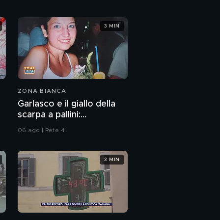
Ritratto di Massimo
3 MIN
Bossetti
Inutili soccorsi
ZONA BIANCA
La tragica morte di
Marco Vannini
Garlasco e il giallo della
scarpa a pallini:
compatibile col piede di
La famiglia Ciontoli alla
06 ago | Rete 4
Sempio?
sbarra
3 MIN