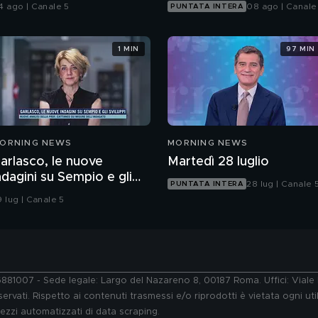
nvestito e ucciso
4 ago | Canale 5
08 ago | Canale
PUNTATA INTERA
1 MIN
97 MIN
ORNING NEWS
MORNING NEWS
arlasco, le nuove
Martedì 28 luglio
ndagini su Sempio e gli
28 lug | Canale 
PUNTATA INTERA
viluppi
9 lug | Canale 5
76881007 - Sede legale: Largo del Nazareno 8, 00187 Roma. Uffici: Vial
ervati. Rispetto ai contenuti trasmessi e/o riprodotti è vietata ogni uti
 mezzi automatizzati di data scraping.