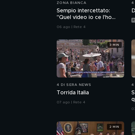
ZONA BIANCA
4
Sempio intercettato:
D
"Quel video io ce l'ho
P
dentro la penna"
06 ago | Rete 4
3 MIN
4 DI SERA NEWS
4
Torrida Italia
S
q
07 ago | Rete 4
0
2 MIN