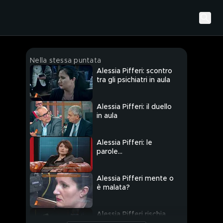
Nella stessa puntata
Alessia Pifferi: scontro
tra gli psichiatri in aula
Alessia Pifferi: il duello
in aula
Alessia Pifferi: le
parole
dell'avvocatessa
Alessia Pontenani
Alessia Pifferi mente o
è malata?
Alessia Pifferi rischia