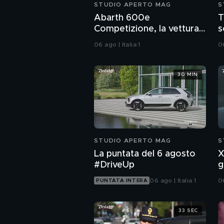
STUDIO APERTO MAG
S
Abarth 600e
T
Competizione, la vettura
s
più potente della casa
q
06 ago | Italia 1
06
30 MIN
STUDIO APERTO MAG
S
La puntata del 6 agosto
X
#DriveUp
g
a
06 ago | Italia 1
06
PUNTATA INTERA
33 SEC