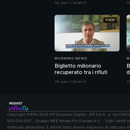
06 ago | Canale 5
0
4 MIN
MORNING NEWS
M
Biglietto milionario
B
recuperato tra i rifiuti
d
06 ago | Canale 5
0
Copyright ©1999-2026 RTI Business Digital - RTI S.p.A.: p. iva 039
500.000.007 - Gruppo MFE Media For Europe N.V. - Tutti i diritti ris
artificiale generativa. È altresì fatto divieto espresso di utilizzare