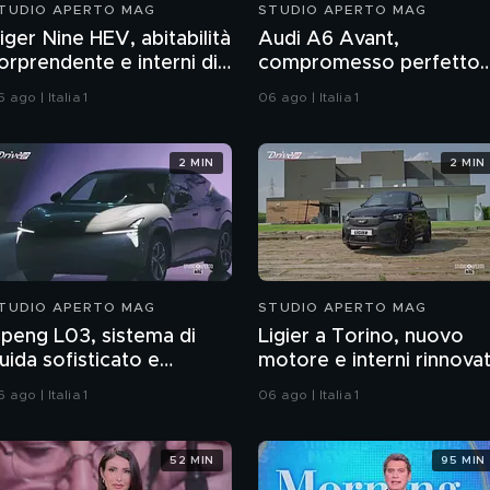
TUDIO APERTO MAG
STUDIO APERTO MAG
iger Nine HEV, abitabilità
Audi A6 Avant,
orprendente e interni di
compromesso perfetto
ualità
tra aerodinamica e
 ago | Italia 1
06 ago | Italia 1
famiglia
2 MIN
2 MIN
TUDIO APERTO MAG
STUDIO APERTO MAG
peng L03, sistema di
Ligier a Torino, nuovo
uida sofisticato e
motore e interni rinnovat
spirazioni per il futuro
 ago | Italia 1
06 ago | Italia 1
52 MIN
95 MIN