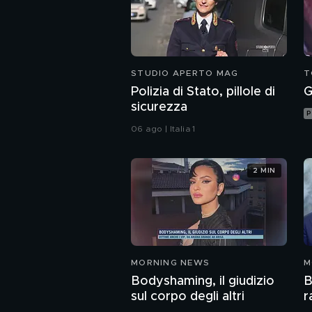
STUDIO APERTO MAG
T
Polizia di Stato, pillole di
G
sicurezza
P
06 ago | Italia 1
2 MIN
MORNING NEWS
M
Bodyshaming, il giudizio
B
sul corpo degli altri
r