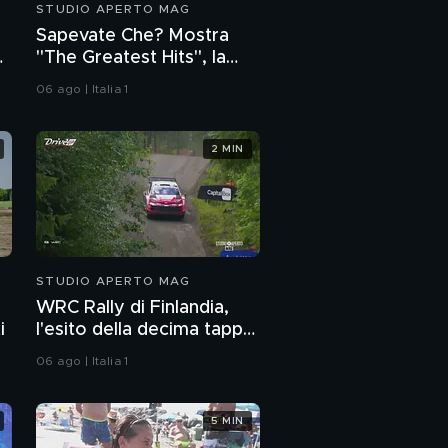
STUDIO APERTO MAG
Strage di Erba,
Sapevate Che? Mostra
quando Frigerio dice
"The Greatest Hits", la
"Olindo"
Ferrari di Mario Del
06 ago | Italia 1
Monaco
Strage di Erba: 2008,
duello in aula sui ricordi
di Mario Frigerio
2 MIN
PROSSIMO VIDEO
Strage di Erba: le tre
sentenze
Strage di Erba, lo
psichiatra: "Mario
STUDIO APERTO MAG
Frigerio era capace di
intendere e di volere"
WRC Rally di Finlandia,
Il tema del duello nei
i
l'esito della decima tappa
romanzi gialli
del mondiale
06 ago | Italia 1
La morte di Lilly: il
tesoretto della donna
5 MIN