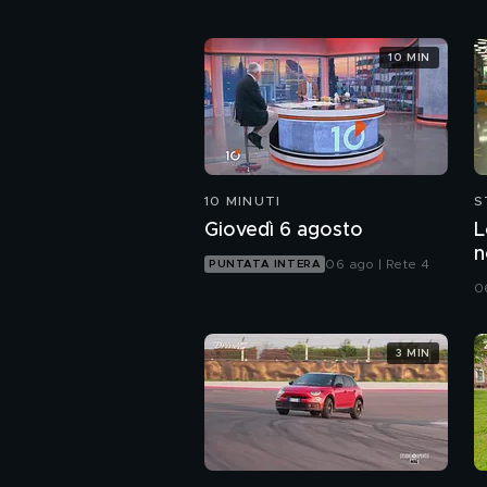
10 MIN
10 MINUTI
S
Giovedì 6 agosto
L
n
06 ago | Rete 4
PUNTATA INTERA
d
06
3 MIN