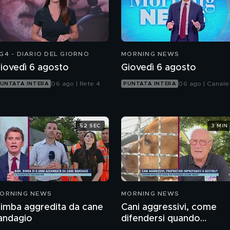
G4 - DIARIO DEL GIORNO
MORNING NEWS
iovedì 6 agosto
Giovedì 6 agosto
06 ago | Rete 4
06 ago | Canale
UNTATA INTERA
PUNTATA INTERA
52 SEC
3 MIN
ORNING NEWS
MORNING NEWS
imba aggredita da cane
Cani aggressivi, come
andagio
difendersi quando