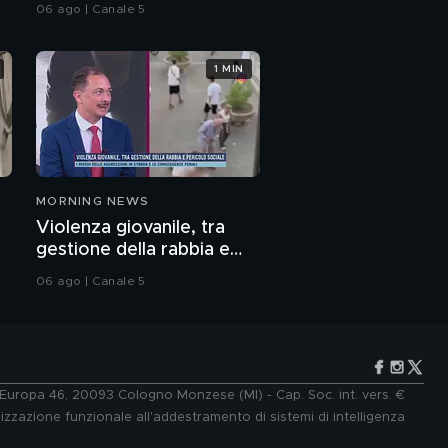
randagio
06 ago | Canale 5
1 MIN
MORNING NEWS
Violenza giovanile, tra
gestione della rabbia e
pericolo sociale: parla il
06 ago | Canale 5
Prof. Pierpaolo Limone
e Europa 46, 20093 Cologno Monzese (MI) - Cap. Soc. int. vers. €
lizzazione funzionale all'addestramento di sistemi di intelligenza