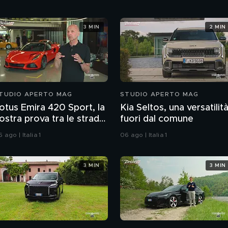
3 MIN
2 MIN
TUDIO APERTO MAG
STUDIO APERTO MAG
otus Emira 420 Sport, la
Kia Seltos, una versatilit
ostra prova tra le strade
fuori dal comune
ell'Inghilterra
 ago | Italia 1
06 ago | Italia 1
3 MIN
3 MIN