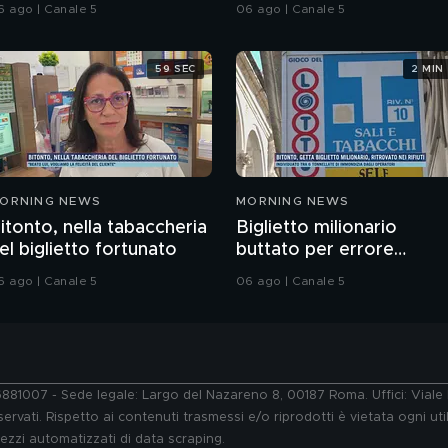
attaccano?
6 ago | Canale 5
06 ago | Canale 5
59 SEC
2 MIN
ORNING NEWS
MORNING NEWS
itonto, nella tabaccheria
Biglietto milionario
el biglietto fortunato
buttato per errore
nell'immondizia
6 ago | Canale 5
06 ago | Canale 5
76881007 - Sede legale: Largo del Nazareno 8, 00187 Roma. Uffici: Vial
ervati. Rispetto ai contenuti trasmessi e/o riprodotti è vietata ogni uti
 mezzi automatizzati di data scraping.