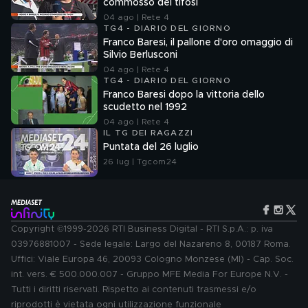
commosso dei tifosi
04 ago | Rete 4
TG4 - DIARIO DEL GIORNO
Franco Baresi, il pallone d'oro omaggio di
Silvio Berlusconi
04 ago | Rete 4
TG4 - DIARIO DEL GIORNO
Franco Baresi dopo la vittoria dello
scudetto nel 1992
04 ago | Rete 4
IL TG DEI RAGAZZI
Puntata del 26 luglio
26 lug | Tgcom24
Copyright ©1999-2026 RTI Business Digital - RTI S.p.A.: p. iva
03976881007 - Sede legale: Largo del Nazareno 8, 00187 Roma.
Uffici: Viale Europa 46, 20093 Cologno Monzese (MI) - Cap. Soc.
int. vers. € 500.000.007 - Gruppo MFE Media For Europe N.V. -
Tutti i diritti riservati. Rispetto ai contenuti trasmessi e/o
riprodotti è vietata ogni utilizzazione funzionale