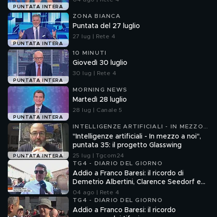
PUNTATA INTERA
ZONA BIANCA
Puntata del 27 luglio
27 lug | Rete 4
PUNTATA INTERA
10 MINUTI
Giovedì 30 luglio
30 lug | Rete 4
PUNTATA INTERA
MORNING NEWS
Martedì 28 luglio
28 lug | Canale 5
PUNTATA INTERA
INTELLIGENZE ARTIFICIALI - IN MEZZO
A NOI
"Intelligenze artificiali - In mezzo a noi",
puntata 35: il progetto Glasswing
25 lug | Tgcom24
PUNTATA INTERA
TG4 - DIARIO DEL GIORNO
Addio a Franco Baresi: il ricordo di
Demetrio Albertini, Clarence Seedorf e
Giovanni Galli
04 ago | Rete 4
TG4 - DIARIO DEL GIORNO
Addio a Franco Baresi: il ricordo