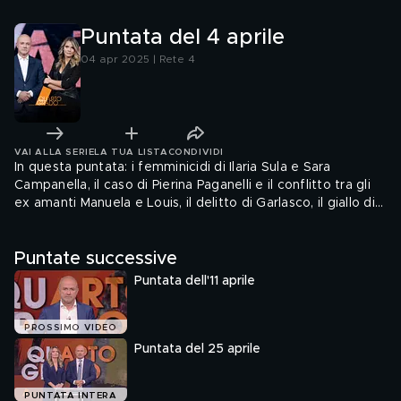
giorni
Puntata del 4 aprile
04 apr 2025 | Rete 4
VAI ALLA SERIE
LA TUA LISTA
CONDIVIDI
In questa puntata: i femminicidi di Ilaria Sula e Sara
Campanella, il caso di Pierina Paganelli e il conflitto tra gli
ex amanti Manuela e Louis, il delitto di Garlasco, il giallo di
Liliana Resinovich e le nuove indagini sugli alibi di Sterpin e
Sebastiano.
Puntate successive
Puntata dell'11 aprile
PROSSIMO VIDEO
Puntata del 25 aprile
PUNTATA INTERA