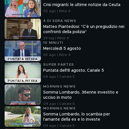
Crisi migranti: le ultime notizie da Ceuta
02 ago | Rete 4
4 DI SERA NEWS
Matteo Piantedosi: "C'è un pregiudizio nei
confronti della polizia"
29 lug | Rete 4
10 MINUTI
Mercoledì 5 agosto
05 ago | Rete 4
PUNTATA INTERA
SUPER PARTES
Puntata dell'8 agosto, Canale 5
08 ago | Canale 5
PUNTATA INTERA
MORNING NEWS
Somma Lombardo, 36enne investito e
ucciso in moto
04 ago | Canale 5
MORNING NEWS
Somma Lombardo, lo scambia per
l'amante della ex e lo investe
04 ago | Canale 5