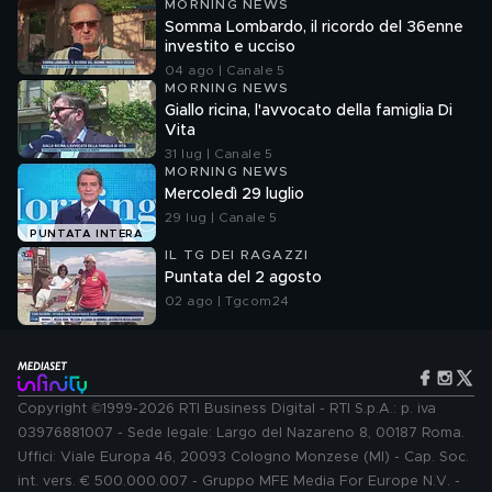
MORNING NEWS
Somma Lombardo, il ricordo del 36enne
investito e ucciso
04 ago | Canale 5
MORNING NEWS
Giallo ricina, l'avvocato della famiglia Di
Vita
31 lug | Canale 5
MORNING NEWS
Mercoledì 29 luglio
29 lug | Canale 5
PUNTATA INTERA
IL TG DEI RAGAZZI
Puntata del 2 agosto
02 ago | Tgcom24
Copyright ©1999-2026 RTI Business Digital - RTI S.p.A.: p. iva
03976881007 - Sede legale: Largo del Nazareno 8, 00187 Roma.
Uffici: Viale Europa 46, 20093 Cologno Monzese (MI) - Cap. Soc.
int. vers. € 500.000.007 - Gruppo MFE Media For Europe N.V. -