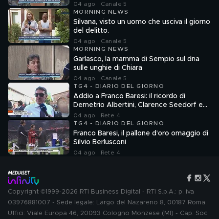
04 ago | Canale 5
MORNING NEWS
Silvana, visto un uomo che usciva il giorno
del delitto.
04 ago | Canale 5
MORNING NEWS
Garlasco, la mamma di Sempio sul dna
sulle unghie di Chiara
04 ago | Canale 5
TG4 - DIARIO DEL GIORNO
Addio a Franco Baresi: il ricordo di
Demetrio Albertini, Clarence Seedorf e
Giovanni Galli
04 ago | Rete 4
TG4 - DIARIO DEL GIORNO
Franco Baresi, il pallone d'oro omaggio di
Silvio Berlusconi
04 ago | Rete 4
Copyright ©1999-2026 RTI Business Digital - RTI S.p.A.: p. iva
03976881007 - Sede legale: Largo del Nazareno 8, 00187 Roma.
Uffici: Viale Europa 46, 20093 Cologno Monzese (MI) - Cap. Soc.