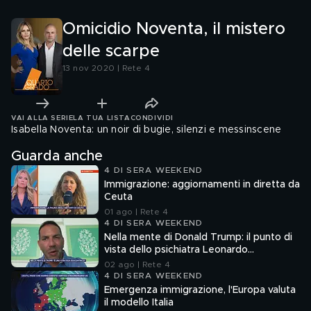
Omicidio Noventa, il mistero
delle scarpe
13 nov 2020 | Rete 4
VAI ALLA SERIE
LA TUA LISTA
CONDIVIDI
Isabella Noventa: un noir di bugie, silenzi e messinscene
Guarda anche
4 DI SERA WEEKEND
Immigrazione: aggiornamenti in diretta da
Ceuta
01 ago | Rete 4
4 DI SERA WEEKEND
Nella mente di Donald Trump: il punto di
vista dello psichiatra Leonardo
Mendolicchio
02 ago | Rete 4
4 DI SERA WEEKEND
Emergenza immigrazione, l'Europa valuta
il modello Italia