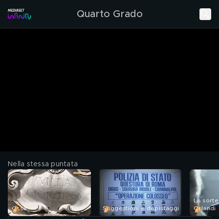
Quarto Grado
Nella stessa puntata
La sort
Ossa
Suggestioni e depistaggi
Orlandi