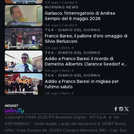
04 ago | Canale 5
MORNING NEWS
Garlasco, l'interrogatorio di Andrea
Sempio del 6 maggio 2026
04 ago | Canale 5
TG4 - DIARIO DEL GIORNO
Franco Baresi, il pallone d'oro omaggio di
Silvio Berlusconi
04 ago | Rete 4
TG4 - DIARIO DEL GIORNO
Addio a Franco Baresi: il ricordo di
Demetrio Albertini, Clarence Seedorf e
Giovanni Galli
04 ago | Rete 4
TG4 - DIARIO DEL GIORNO
Addio a Franco Baresi: in migliaia per
l'ultimo saluto
04 ago | Rete 4
Copyright ©1999-2026 RTI Business Digital - RTI S.p.A.: p. iva
03976881007 - Sede legale: Largo del Nazareno 8, 00187 Roma.
Uffici: Viale Europa 46, 20093 Cologno Monzese (MI) - Cap. Soc.