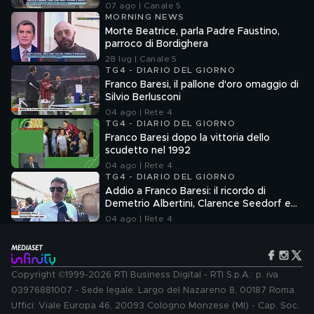
07 ago | Canale 5
MORNING NEWS
Morte Beatrice, parla Padre Faustino,
parroco di Bordighera
28 lug | Canale 5
TG4 - DIARIO DEL GIORNO
Franco Baresi, il pallone d'oro omaggio di
Silvio Berlusconi
04 ago | Rete 4
TG4 - DIARIO DEL GIORNO
Franco Baresi dopo la vittoria dello
scudetto nel 1992
04 ago | Rete 4
TG4 - DIARIO DEL GIORNO
Addio a Franco Baresi: il ricordo di
Demetrio Albertini, Clarence Seedorf e
Giovanni Galli
04 ago | Rete 4
Copyright ©1999-2026 RTI Business Digital - RTI S.p.A.: p. iva
03976881007 - Sede legale: Largo del Nazareno 8, 00187 Roma.
Uffici: Viale Europa 46, 20093 Cologno Monzese (MI) - Cap. Soc.