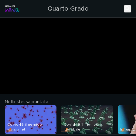
Quarto Grado
Nella stessa puntata
Covid-19 il nemico
Covid-19 il nemico
invisibile!
invisibile!
Influenz