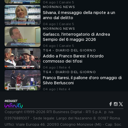
04 ago | Canale 5
MORNING NEWS
Silvana, il messaggio della nipote a un
anno dal delitto
04 ago | Canale 5
MORNING NEWS
Garlasco, l'interrogatorio di Andrea
Sempio del 6 maggio 2026
04 ago | Canale 5
TG4 - DIARIO DEL GIORNO
Addio a Franco Baresi: il ricordo
commosso dei tifosi
04 ago | Rete 4
TG4 - DIARIO DEL GIORNO
Franco Baresi, il pallone d'oro omaggio di
Silvio Berlusconi
04 ago | Rete 4
Copyright ©1999-2026 RTI Business Digital - RTI S.p.A.: p. iva
03976881007 - Sede legale: Largo del Nazareno 8, 00187 Roma.
Uffici: Viale Europa 46, 20093 Cologno Monzese (MI) - Cap. Soc.