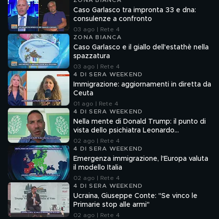
ZONA BIANCA
Caso Garlasco tra impronta 33 e dna:
consulenze a confronto
03 ago | Rete 4
ZONA BIANCA
Caso Garlasco e il giallo dell'estathè nella
spazzatura
03 ago | Rete 4
4 DI SERA WEEKEND
Immigrazione: aggiornamenti in diretta da
Ceuta
01 ago | Rete 4
4 DI SERA WEEKEND
Nella mente di Donald Trump: il punto di
vista dello psichiatra Leonardo
Mendolicchio
02 ago | Rete 4
4 DI SERA WEEKEND
Emergenza immigrazione, l'Europa valuta
il modello Italia
02 ago | Rete 4
4 DI SERA WEEKEND
Ucraina, Giuseppe Conte: "Se vinco le
Primarie stop alle armi"
02 ago | Rete 4