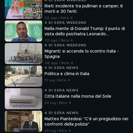
4 DI SERA WEEKEND
Rieti: incidente tra pullman e camper, 6
morti e 30 feriti
02 ago | Rete 4
4 DI SERA WEEKEND
Nella mente di Donald Trump: il punto di
vista dello psichiatra Leonardo
Mendolicchio
02 ago | Rete 4
4 DI SERA WEEKEND
Migranti: si accende lo scontro Italia -
Spagna
08 ago | Rete 4
4 DI SERA NEWS
Politica e clima in Italia
31 lug | Rete 4
4 DI SERA NEWS
Città italiane nella morsa del Sole
29 lug | Rete 4
4 DI SERA NEWS
Matteo Piantedosi: "C'è un pregiudizio nei
confronti della polizia"
29 lug | Rete 4