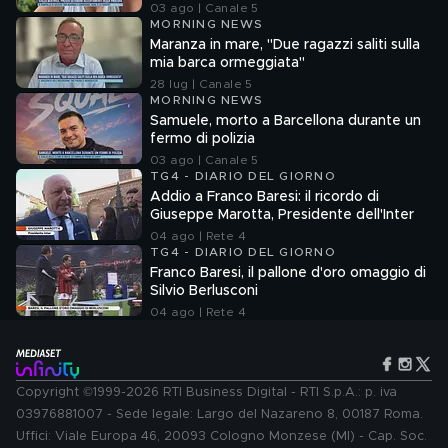
03 ago | Canale 5
MORNING NEWS
Maranza in mare, "Due ragazzi saliti sulla
mia barca ormeggiata"
28 lug | Canale 5
MORNING NEWS
Samuele, morto a Barcellona durante un
fermo di polizia
03 ago | Canale 5
TG4 - DIARIO DEL GIORNO
Addio a Franco Baresi: il ricordo di
Giuseppe Marotta, Presidente dell'Inter
04 ago | Rete 4
TG4 - DIARIO DEL GIORNO
Franco Baresi, il pallone d'oro omaggio di
Silvio Berlusconi
04 ago | Rete 4
Copyright ©1999-2026 RTI Business Digital - RTI S.p.A.: p. iva
03976881007 - Sede legale: Largo del Nazareno 8, 00187 Roma.
Uffici: Viale Europa 46, 20093 Cologno Monzese (MI) - Cap. Soc.