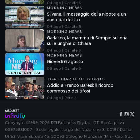
04 ago | Canale 5
MORNING NEWS
Silvana, il messaggio della nipote a un
anno dal delitto
04 ago | Canale 5
MORNING NEWS
Garlasco, la mamma di Sempio sul dna
sulle unghie di Chiara
04 ago | Canale 5
MORNING NEWS
Giovedì 6 agosto
06 ago | Canale 5
PUNTATA INTERA
TG4 - DIARIO DEL GIORNO
Addio a Franco Baresi: il ricordo
commosso dei tifosi
04 ago | Rete 4
Copyright ©1999-2026 RTI Business Digital - RTI S.p.A.: p. iva
03976881007 - Sede legale: Largo del Nazareno 8, 00187 Roma.
Uffici: Viale Europa 46, 20093 Cologno Monzese (MI) - Cap. Soc.