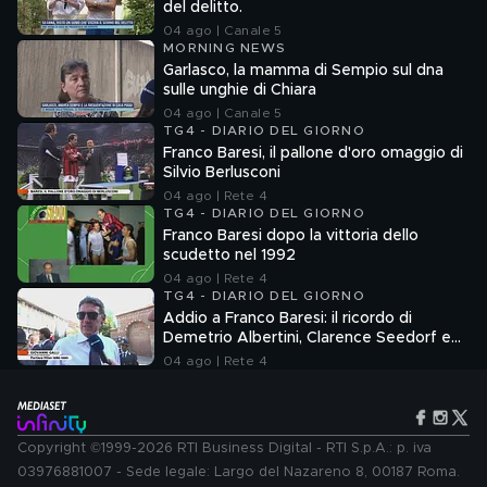
del delitto.
04 ago | Canale 5
MORNING NEWS
Garlasco, la mamma di Sempio sul dna
sulle unghie di Chiara
04 ago | Canale 5
TG4 - DIARIO DEL GIORNO
Franco Baresi, il pallone d'oro omaggio di
Silvio Berlusconi
04 ago | Rete 4
TG4 - DIARIO DEL GIORNO
Franco Baresi dopo la vittoria dello
scudetto nel 1992
04 ago | Rete 4
TG4 - DIARIO DEL GIORNO
Addio a Franco Baresi: il ricordo di
Demetrio Albertini, Clarence Seedorf e
Giovanni Galli
04 ago | Rete 4
Copyright ©1999-2026 RTI Business Digital - RTI S.p.A.: p. iva
03976881007 - Sede legale: Largo del Nazareno 8, 00187 Roma.