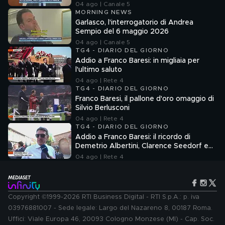
04 ago | Canale 5
MORNING NEWS
Garlasco, l'interrogatorio di Andrea
Sempio del 6 maggio 2026
04 ago | Canale 5
TG4 - DIARIO DEL GIORNO
Addio a Franco Baresi: in migliaia per
l'ultimo saluto
04 ago | Rete 4
TG4 - DIARIO DEL GIORNO
Franco Baresi, il pallone d'oro omaggio di
Silvio Berlusconi
04 ago | Rete 4
TG4 - DIARIO DEL GIORNO
Addio a Franco Baresi: il ricordo di
Demetrio Albertini, Clarence Seedorf e
Giovanni Galli
04 ago | Rete 4
Copyright ©1999-2026 RTI Business Digital - RTI S.p.A.: p. iva
03976881007 - Sede legale: Largo del Nazareno 8, 00187 Roma.
Uffici: Viale Europa 46, 20093 Cologno Monzese (MI) - Cap. Soc.