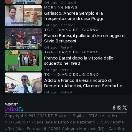
04 ago | Canale 5
MORNING NEWS
Garlasco, Andrea Sempio e la
frequentazione di casa Poggi
04 ago | Canale 5
TG4 - DIARIO DEL GIORNO
Franco Baresi, il pallone d'oro omaggio di
Silvio Berlusconi
04 ago | Rete 4
TG4 - DIARIO DEL GIORNO
Franco Baresi dopo la vittoria dello
scudetto nel 1992
04 ago | Rete 4
TG4 - DIARIO DEL GIORNO
Addio a Franco Baresi: il ricordo di
Demetrio Albertini, Clarence Seedorf e
Giovanni Galli
04 ago | Rete 4
Copyright ©1999-2026 RTI Business Digital - RTI S.p.A.: p. iva
03976881007 - Sede legale: Largo del Nazareno 8, 00187 Roma.
Uffici: Viale Europa 46, 20093 Cologno Monzese (MI) - Cap. Soc.