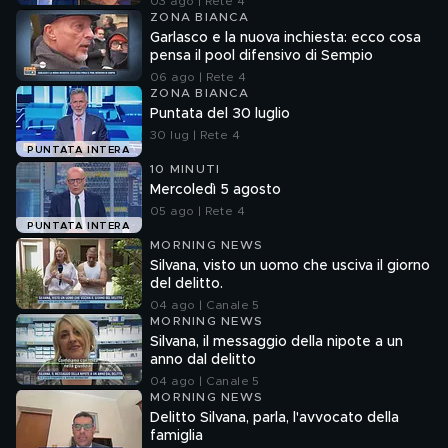
03 ago | Rete 4
ZONA BIANCA
Garlasco e la nuova inchiesta: ecco cosa
pensa il pool difensivo di Sempio
06 ago | Rete 4
ZONA BIANCA
Puntata del 30 luglio
30 lug | Rete 4
PUNTATA INTERA
10 MINUTI
Mercoledì 5 agosto
05 ago | Rete 4
PUNTATA INTERA
MORNING NEWS
Silvana, visto un uomo che usciva il giorno
del delitto.
04 ago | Canale 5
MORNING NEWS
Silvana, il messaggio della nipote a un
anno dal delitto
04 ago | Canale 5
MORNING NEWS
Delitto Silvana, parla, l'avvocato della
famiglia