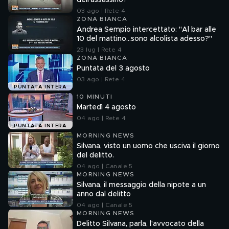
dell'assassino?
03 ago | Rete 4
ZONA BIANCA
Andrea Sempio intercettato: "Al bar alle
10 del mattino...sono alcolista adesso?"
23 lug | Rete 4
ZONA BIANCA
Puntata del 3 agosto
03 ago | Rete 4
PUNTATA INTERA
10 MINUTI
Martedì 4 agosto
04 ago | Rete 4
PUNTATA INTERA
MORNING NEWS
Silvana, visto un uomo che usciva il giorno
del delitto.
04 ago | Canale 5
MORNING NEWS
Silvana, il messaggio della nipote a un
anno dal delitto
04 ago | Canale 5
MORNING NEWS
Delitto Silvana, parla, l'avvocato della