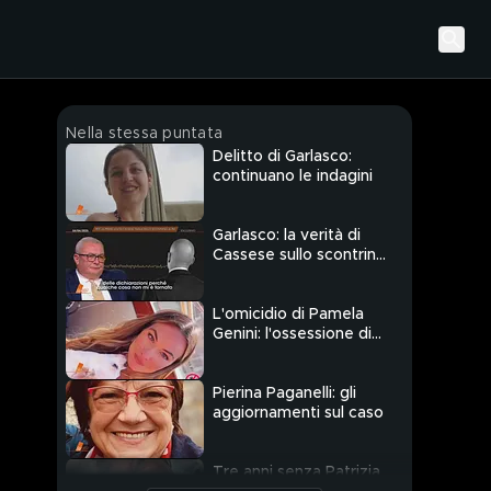
Nella stessa puntata
Delitto di Garlasco:
continuano le indagini
Garlasco: la verità di
Cassese sullo scontrino
di Sempio
L'omicidio di Pamela
Genini: l'ossessione di
Dolci
Pierina Paganelli: gli
aggiornamenti sul caso
Tre anni senza Patrizia