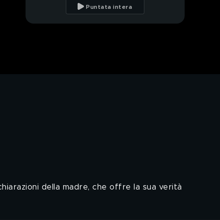
Nettis
Puntata intera
Garlasco: Cassese e i
"non ricordo" su
Sempio in tv
Garlsco: Cassese, il pm
Civardi lo indaga
Garlasco: Sempio
intercettato: "Andai a
prendere lo scontrino"
Garlasco: il profilo di
Andrea Sempio
Garlasco: il mistero
delle foto di
Fuerteventura inviate a
hiarazioni della madre, che offre la sua verità
Stasi
Garlasco: il giallo del
dna, difesa o