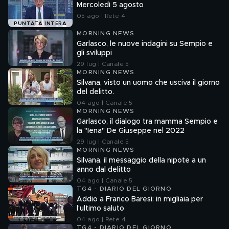
Mercoledì 5 agosto
05 ago | Rete 4
PUNTATA INTERA
MORNING NEWS
Garlasco, le nuove indagini su Sempio e
gli sviluppi
29 lug | Canale 5
MORNING NEWS
Silvana, visto un uomo che usciva il giorno
del delitto.
04 ago | Canale 5
MORNING NEWS
Garlasco, il dialogo tra mamma Sempio e
la "Iena" De Giuseppe nel 2022
29 lug | Canale 5
MORNING NEWS
Silvana, il messaggio della nipote a un
anno dal delitto
04 ago | Canale 5
TG4 - DIARIO DEL GIORNO
Addio a Franco Baresi: in migliaia per
l'ultimo saluto
04 ago | Rete 4
TG4 - DIARIO DEL GIORNO