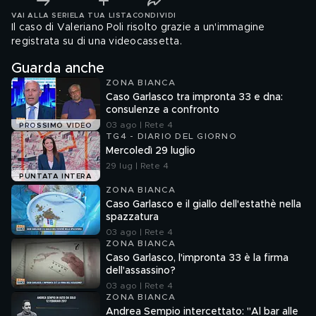
VAI ALLA SERIE
LA TUA LISTA
CONDIVIDI
Il caso di Valeriano Poli risolto grazie a un'immagine
registrata su di una videocassetta.
Guarda anche
ZONA BIANCA
Caso Garlasco tra impronta 33 e dna:
consulenze a confronto
03 ago | Rete 4
PROSSIMO VIDEO
TG4 - DIARIO DEL GIORNO
Mercoledì 29 luglio
29 lug | Rete 4
PUNTATA INTERA
ZONA BIANCA
Caso Garlasco e il giallo dell'estathè nella
spazzatura
03 ago | Rete 4
ZONA BIANCA
Caso Garlasco, l'impronta 33 è la firma
dell'assassino?
03 ago | Rete 4
ZONA BIANCA
Andrea Sempio intercettato: "Al bar alle