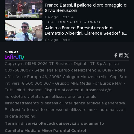
Franco Baresi, il pallone d'oro omaggio di
Silvio Berlusconi
04 ago | Rete 4
TG4 - DIARIO DEL GIORNO
Addio a Franco Baresi: il ricordo di
Demetrio Albertini, Clarence Seedorf e
Giovanni Galli
04 ago | Rete 4
Copyright ©1999-2026 RTI Business Digital - RTI S.p.A.: p. iva
03976881007 - Sede legale: Largo del Nazareno 8, 00187 Roma.
Uffici: Viale Europa 46, 20093 Cologno Monzese (MI) - Cap. Soc.
int. vers. € 500.000.007 - Gruppo MFE Media For Europe N.V. -
Tutti i diritti riservati. Rispetto ai contenuti trasmessi e/o
riprodotti è vietata ogni utilizzazione funzionale
all'addestramento di sistemi di intelligenza artificiale generativa.
È altresì fatto divieto espresso di utilizzare mezzi automatizzati
di data scraping.
Termini di servizio
Recedi dai servizi a pagamento
Comitato Media e Minori
Parental Control