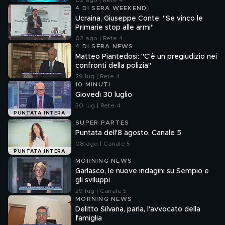
02 ago | Rete 4
4 DI SERA WEEKEND
Ucraina, Giuseppe Conte: "Se vinco le
Primarie stop alle armi"
02 ago | Rete 4
4 DI SERA NEWS
Matteo Piantedosi: "C'è un pregiudizio nei
confronti della polizia"
29 lug | Rete 4
10 MINUTI
Giovedì 30 luglio
30 lug | Rete 4
PUNTATA INTERA
SUPER PARTES
Puntata dell'8 agosto, Canale 5
08 ago | Canale 5
PUNTATA INTERA
MORNING NEWS
Garlasco, le nuove indagini su Sempio e
gli sviluppi
29 lug | Canale 5
MORNING NEWS
Delitto Silvana, parla, l'avvocato della
famiglia