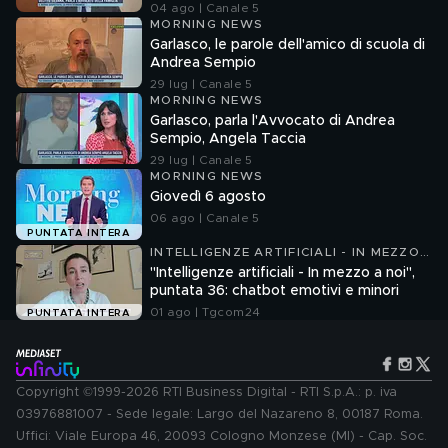
04 ago | Canale 5
MORNING NEWS
Garlasco, le parole dell'amico di scuola di
Andrea Sempio
29 lug | Canale 5
MORNING NEWS
Garlasco, parla l'Avvocato di Andrea
Sempio, Angela Taccia
29 lug | Canale 5
MORNING NEWS
Giovedì 6 agosto
06 ago | Canale 5
PUNTATA INTERA
INTELLIGENZE ARTIFICIALI - IN MEZZO
A NOI
"Intelligenze artificiali - In mezzo a noi",
puntata 36: chatbot emotivi e minori
01 ago | Tgcom24
PUNTATA INTERA
Copyright ©1999-2026 RTI Business Digital - RTI S.p.A.: p. iva
03976881007 - Sede legale: Largo del Nazareno 8, 00187 Roma.
Uffici: Viale Europa 46, 20093 Cologno Monzese (MI) - Cap. Soc.