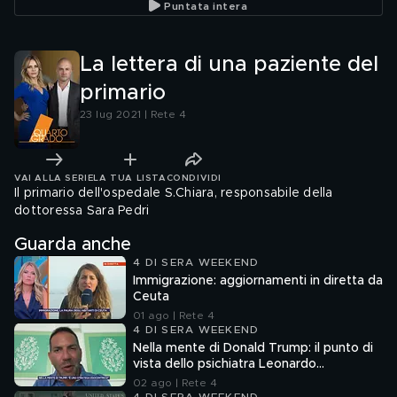
Puntata intera
La lettera di una paziente del
primario
23 lug 2021 | Rete 4
VAI ALLA SERIE
LA TUA LISTA
CONDIVIDI
Il primario dell'ospedale S.Chiara, responsabile della
dottoressa Sara Pedri
Guarda anche
4 DI SERA WEEKEND
Immigrazione: aggiornamenti in diretta da
Ceuta
01 ago | Rete 4
4 DI SERA WEEKEND
Nella mente di Donald Trump: il punto di
vista dello psichiatra Leonardo
Mendolicchio
02 ago | Rete 4