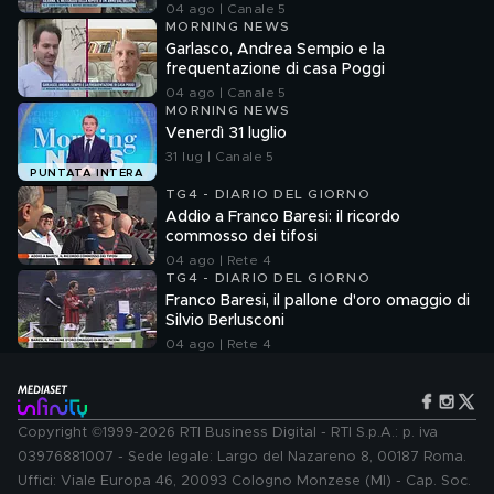
04 ago | Canale 5
MORNING NEWS
Garlasco, Andrea Sempio e la
frequentazione di casa Poggi
04 ago | Canale 5
MORNING NEWS
Venerdì 31 luglio
31 lug | Canale 5
PUNTATA INTERA
TG4 - DIARIO DEL GIORNO
Addio a Franco Baresi: il ricordo
commosso dei tifosi
04 ago | Rete 4
TG4 - DIARIO DEL GIORNO
Franco Baresi, il pallone d'oro omaggio di
Silvio Berlusconi
04 ago | Rete 4
Copyright ©1999-2026 RTI Business Digital - RTI S.p.A.: p. iva
03976881007 - Sede legale: Largo del Nazareno 8, 00187 Roma.
Uffici: Viale Europa 46, 20093 Cologno Monzese (MI) - Cap. Soc.