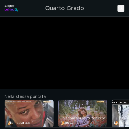
Quarto Grado
Nella stessa puntata
in riprod
La scomparsa di Roberta
"Non sparate!"
Ragusa
La folli