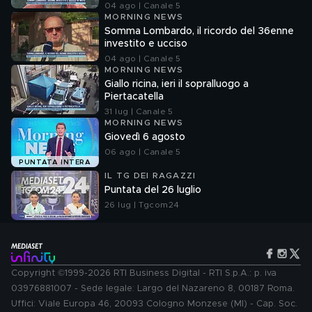
04 ago | Canale 5
MORNING NEWS
Somma Lombardo, il ricordo del 36enne
investito e ucciso
04 ago | Canale 5
MORNING NEWS
Giallo ricina, ieri il sopralluogo a
Piertacatella
31 lug | Canale 5
MORNING NEWS
Giovedì 6 agosto
06 ago | Canale 5
PUNTATA INTERA
IL TG DEI RAGAZZI
Puntata del 26 luglio
26 lug | Tgcom24
Copyright ©1999-2026 RTI Business Digital - RTI S.p.A.: p. iva
03976881007 - Sede legale: Largo del Nazareno 8, 00187 Roma.
Uffici: Viale Europa 46, 20093 Cologno Monzese (MI) - Cap. Soc.